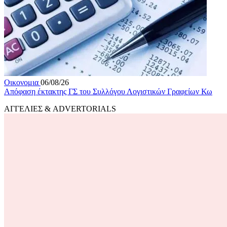
Οικονομια
06/08/26
Απόφαση έκτακτης ΓΣ του Συλλόγου Λογιστικών Γραφείων Κω
ΑΓΓΕΛΙΕΣ & ADVERTORIALS