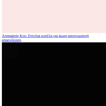
Aromaterie Kos: Ζητείται κοπέλα για 4ωρη απογευματινή
απασχόληση