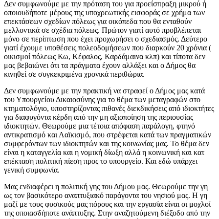
Δεν συμφωνούμε με την πρόταση του για προείσπραξη μικρού ή
οποιουδήποτε μέρους της υποχρεωτικής εισφοράς σε χρήμα των
επεκτάσεων σχεδίων πόλεως για οικόπεδα που θα ενταθούν
μελλοντικά σε σχέδια πόλεως. Πρώτον γιατί αυτό προβλέπεται
μόνο σε περίπτωση που έχει προχωρήσει ο σχεδιασμός. Δεύτερο
γιατί έχουμε υποθέσεις πολεοδομήσεων που διαρκούν 20 χρόνια (
οικισμοί πόλεως Κω, Κέφαλος, Καρδάμαινα κλπ) και τίποτα δεν
μας βεβαιώνει ότι τα πράγματα έχουν αλλάξει και ο Δήμος θα
κινηθεί σε συγκεκριμένα χρονικά περιθώρια.
Δεν συμφωνούμε με την πρακτική να στραφεί ο Δήμος μας κατά
του Υπουργείου Δικαιοσύνης για το θέμα των μεταγραφών στο
κτηματολόγιο, υποστηρίζοντας πιθανές διεκδικήσεις από ιδιοκτήτες
για διαφυγόντα κέρδη από την μη αξιοποίηση της περιουσίας
ιδιοκτητών. Θεωρούμε μια τέτοια απόφαση παράλογη, φτηνό
αντικρατισμό και Λαϊκισμό, που στρέφεται κατά των πραγματικών
συμφερόντων των ιδιοκτητών και της κοινωνίας μας. Το θέμα δεν
είναι η καταγγελία και η νομική δίωξη αλλά η κοινωνική και κατ
επέκταση πολιτική πίεση προς το υπουργείο. Και εδώ υπάρχει
γενική συμφωνία.
Μας ενδιαφέρει η πολιτική γης του Δήμου μας. Θεωρούμε την γη
ως τον βασικότερο αναπτυξιακό παράγοντα του νησιού μας. Η γη
μαζί με τους φυσικούς μας πόρους και την εργασία είναι οι μοχλοί
της οποιασδήποτε ανάπτυξης. Στην αναζητούμενη διέξοδο από την