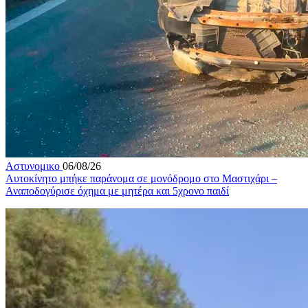
Αστυνομικο
06/08/26
Αυτοκίνητο μπήκε παράνομα σε μονόδρομο στο Μαστιχάρι –
Αναποδογύρισε όχημα με μητέρα και 5χρονο παιδί