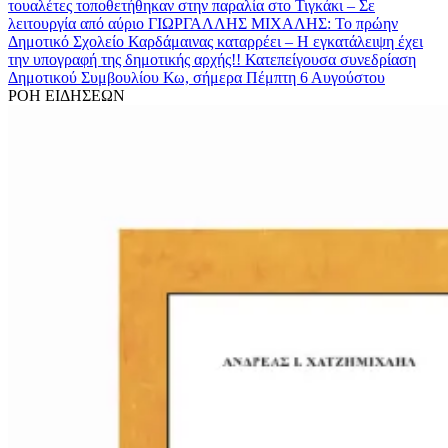
τουαλέτες τοποθετήθηκαν στην παραλία στο Τιγκάκι – Σε
λειτουργία από αύριο
ΓΙΩΡΓΑΛΛΗΣ ΜΙΧΑΛΗΣ: Το πρώην
Δημοτικό Σχολείο Καρδάμαινας καταρρέει – Η εγκατάλειψη έχει
την υπογραφή της δημοτικής αρχής!!
Κατεπείγουσα συνεδρίαση
Δημοτικού Συμβουλίου Κω, σήμερα Πέμπτη 6 Αυγούστου
ΡΟΗ ΕΙΔΗΣΕΩΝ