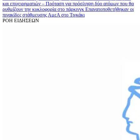
και επιχειρηματιών – Πρόταση για πρόσληψη δύο ατόμων που θα
ρυθμίζουν την κυκλοφορία στο πάρκινγκ
Επανατοποθετήθηκαν οι
πινακίδες στάθμευσης ΑμεΑ στο Τιγκάκι
ΡΟΗ ΕΙΔΗΣΕΩΝ