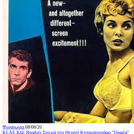
Ψυχαγωγια
08/08/26
ΚΙ.ΛΕ.ΚΩ: Βραδιές Σινεμά στο Θερινό Κινηματογράφο "Ορφέα"