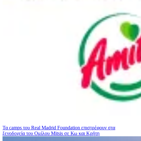
Τα camps του Real Madrid Foundation επιστρέφουν στα
ξενοδοχεία του Ομίλου Mitsis σε Κω και Κρήτη