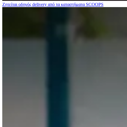
Ζητείται οδηγός delivery από τα καταστήματα SCOOPS