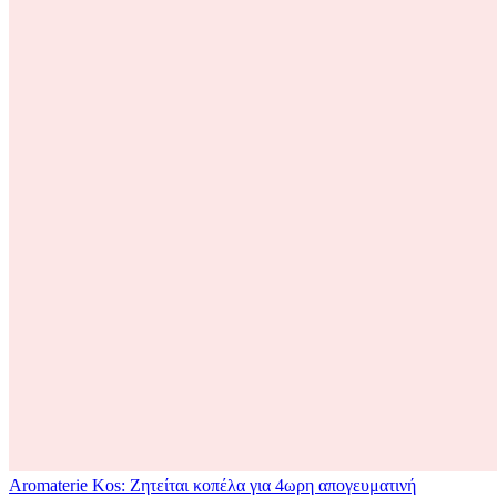
Aromaterie Kos: Ζητείται κοπέλα για 4ωρη απογευματινή