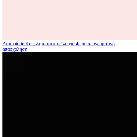
Aromaterie Kos: Ζητείται κοπέλα για 4ωρη απογευματινή
απασχόληση