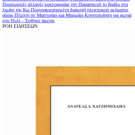
Προσωρινές αλλαγές κυκλοφορίας την Παρασκευή το βράδυ στο
λιμάνι της Κω
Προγραμματισμένη διακοπή ηλεκτρικού ρεύματος
αύριο Πέμπτη σε Μαστιχάρι και Μαρμάρι
Κινητοποίηση για φωτιά
στo Πυλί – Έσβησε άμεσα
ΡΟΗ ΕΙΔΗΣΕΩΝ