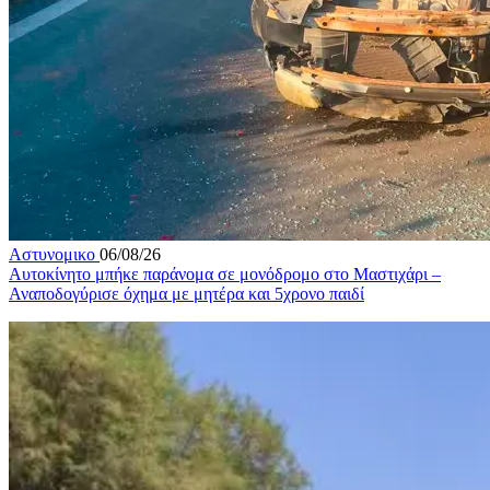
Αστυνομικο
06/08/26
Αυτοκίνητο μπήκε παράνομα σε μονόδρομο στο Μαστιχάρι –
Αναποδογύρισε όχημα με μητέρα και 5χρονο παιδί