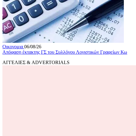
Οικονομια
06/08/26
Απόφαση έκτακτης ΓΣ του Συλλόγου Λογιστικών Γραφείων Κω
ΑΓΓΕΛΙΕΣ & ADVERTORIALS