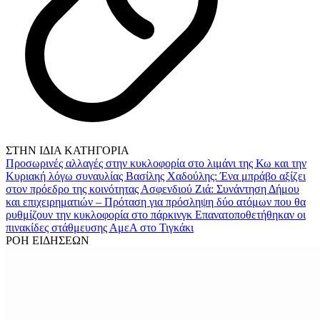
ΣΤΗΝ ΙΔΙΑ ΚΑΤΗΓΟΡΙΑ
Προσωρινές αλλαγές στην κυκλοφορία στο λιμάνι της Κω και την
Κυριακή λόγω συναυλίας
Βασίλης Χαδούλης: Ένα μπράβο αξίζει
στον πρόεδρο της κοινότητας Ασφενδιού
Ζιά: Συνάντηση Δήμου
και επιχειρηματιών – Πρόταση για πρόσληψη δύο ατόμων που θα
ρυθμίζουν την κυκλοφορία στο πάρκινγκ
Επανατοποθετήθηκαν οι
πινακίδες στάθμευσης ΑμεΑ στο Τιγκάκι
ΡΟΗ ΕΙΔΗΣΕΩΝ