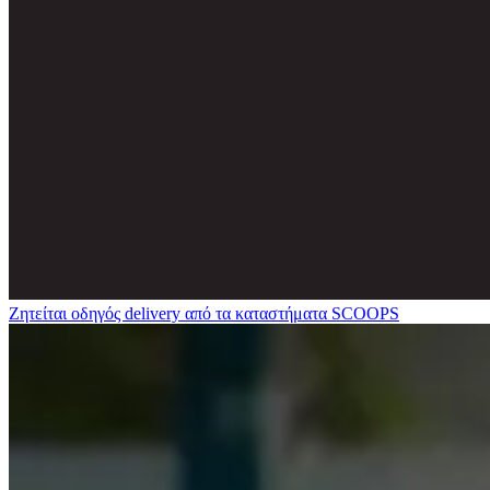
Ζητείται οδηγός delivery από τα καταστήματα SCOOPS