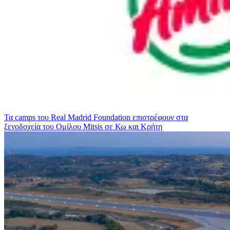
Τα camps του Real Madrid Foundation επιστρέφουν στα
ξενοδοχεία του Ομίλου Mitsis σε Κω και Κρήτη