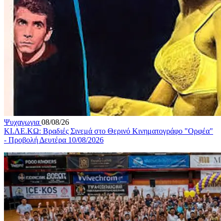
Ψυχαγωγια
08/08/26
ΚΙ.ΛΕ.ΚΩ: Βραδιές Σινεμά στο Θερινό Κινηματογράφο "Ορφέα"
- Προβολή Δευτέρα 10/08/2026