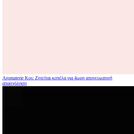
Aromaterie Kos: Ζητείται κοπέλα για 4ωρη απογευματινή
απασχόληση