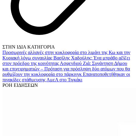
ΣΤΗΝ ΙΔΙΑ ΚΑΤΗΓΟΡΙΑ
Προσωρινές αλλαγές στην κυκλοφορία στο λιμάνι της Κω και την
Κυριακή λόγω συναυλίας
Βασίλης Χαδούλης: Ένα μπράβο αξίζει
στον πρόεδρο της κοινότητας Ασφενδιού
Ζιά: Συνάντηση Δήμου
και επιχειρηματιών – Πρόταση για πρόσληψη δύο ατόμων που θα
ρυθμίζουν την κυκλοφορία στο πάρκινγκ
Επανατοποθετήθηκαν οι
πινακίδες στάθμευσης ΑμεΑ στο Τιγκάκι
ΡΟΗ ΕΙΔΗΣΕΩΝ