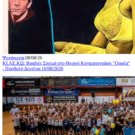
Ψυχαγωγια
08/08/26
ΚΙ.ΛΕ.ΚΩ: Βραδιές Σινεμά στο Θερινό Κινηματογράφο "Ορφέα"
- Προβολή Δευτέρα 10/08/2026