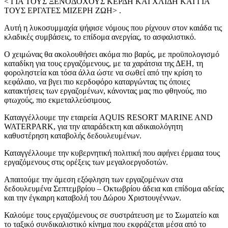
< ΓΙΑ ΤΟΥΣ ΞΕΝΟΔΟΧΟΥΣ ΚΕΡΔΗ ΚΑΙ ΧΛΙΔΗ ΚΑΙ ΓΙΑ
ΤΟΥΣ ΕΡΓΑΤΕΣ ΜΙΖΕΡΗ ΖΩΗ> .
Αυτή η λυκοσυμμαχία ψήφισε νόμους που ρίχνουν στον καιάδα τις
κλαδικές συμβάσεις, το επίδομα ανεργίας, το ασφαλιστικό.
Ο χειμώνας θα ακολουθήσει ακόμα πιο βαρύς, με προϋπολογισμό
καταδίκη για τους εργαζόμενους, με τα χαράτσια της ΔΕΗ, τη
φοροληστεία και τόσα άλλα ώστε να σωθεί από την κρίση το
κεφάλαιο, να βγει πιο κερδοφόρο καταργώντας τις όποιες
κατακτήσεις των εργαζομένων, κάνοντας μας πιο φθηνούς, πιο
φτωχούς, πιο εκμεταλλεύσιμους.
Καταγγέλλουμε την εταιρεία AQUIS RESORT MARINE AND
WATERPARK, για την απαράδεκτη και αδικαιολόγητη
καθυστέρηση καταβολής δεδουλευμένων.
Καταγγέλλουμε την κυβερνητική πολιτική που αφήνει έρμαια τους
εργαζόμενους στις ορέξεις των μεγαλοεργοδοτών.
Απαιτούμε την άμεση εξόφληση των εργαζομένων στα
δεδουλευμένα Σεπτεμβρίου – Οκτωβρίου άδεια και επίδομα αδείας
και την έγκαιρη καταβολή του Δώρου Χριστουγέννων.
Καλούμε τους εργαζόμενους σε συστράτευση με το Σωματείο και
το ταξικό συνδικαλιστικό κίνημα που εκφράζεται μέσα από το