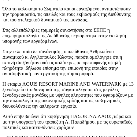
Όλο το καλοκαίρι το Σωματείο και οι εργαζόμενοι αντιμετώπισαν
την τρομοκρατία, τις απειλές και τους εκβιασμούς της Διεύθυνσης
και του στελεχικού δυναμικού της μονάδας.
Στις αλλεπάλληλες τριμερείς συναντήσεις στο ΣΕΠΕ η
επιχειρηματολογία της Διεύθυνσης περιορίστηκε στην έκκληση
υπομονής των εργαζομένων.
Στην τελευταία δε συνάντηση , ο υπεύθυνος Ανθρωπίνου
Δυναμικού κ. Αγγλόπουλος Κώστας ,παρότι ομολόγησε ότι η
φετινή σαιζόν ήταν από τις καλύτερες με πρωτοφανής υψηλή
πληρότητα ,δήλωσε επίσημα την επιμονή της εταιρίας στην
αντισυμβατική –αντεργατική της συμπεριφορά.
Η εταιρία AQUIS RESORT MARINE AND WATERPARK με 13
ξενοδοχεία στο δυναμικό της, συγκαταλέγεται στις μεγάλες
ξενοδοχειακές μονάδες με υψηλές πληρότητες που εφαρμόζουν με
την δικαιολογία της οικονομικής κρίσης και τις κυβερνητικές
διευκολύνσεις την απλήρωτη εργασία.
Αυτό επιβεβαιώνει ότι κυβέρνηση ΠΑΣΟΚ-ΝΔ-ΛΑΟΣ ,τώρα και
με την υπογραφή του τραπεζίτη Λ. Παπαδήμου, με τις ευρωπαϊκές
πολιτικές και κατευθύνσεις χαρίζουν