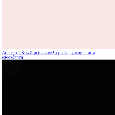
Aromaterie Kos: Ζητείται κοπέλα για 4ωρη απογευματινή
απασχόληση