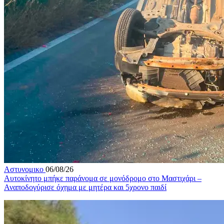
Αστυνομικο
06/08/26
Αυτοκίνητο μπήκε παράνομα σε μονόδρομο στο Μαστιχάρι –
Αναποδογύρισε όχημα με μητέρα και 5χρονο παιδί