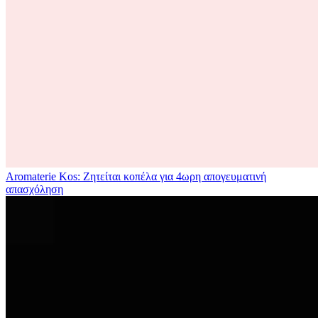
Aromaterie Kos: Ζητείται κοπέλα για 4ωρη απογευματινή
απασχόληση