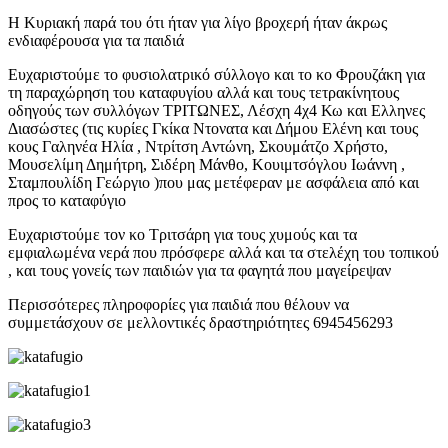
Η Κυριακή παρά του ότι ήταν για λίγο βροχερή ήταν άκρως
ενδιαφέρουσα για τα παιδιά
Ευχαριστούμε το φυσιολατρικό σύλλογο και το κο Φρουζάκη για
τη παραχώρηση του καταφυγίου αλλά και τους τετρακίνητους
οδηγούς των συλλόγων ΤΡΙΤΩΝΕΣ, Λέσχη 4χ4 Κω και Ελληνες
Διασώστες (τις κυρίες Γκίκα Ντονατα και Δήμου Ελένη και τους
κους Γαληνέα Ηλία , Ντρίτση Αντώνη, Σκουμάτζο Χρήστο,
Μουσελίμη Δημήτρη, Σιδέρη Mάνθο, Κουιμτσόγλου Ιωάννη ,
Σταμπουλίδη Γεώργιο )που μας μετέφεραν με ασφάλεια από και
προς το καταφύγιο
Ευχαριστούμε τον κο Τριτσάρη για τους χυμούς και τα
εμφιαλωμένα νερά που πρόσφερε αλλά και τα στελέχη του τοπικού
, και τους γονείς των παιδιών για τα φαγητά που μαγείρεψαν
Περισσότερες πληροφορίες για παιδιά που θέλουν να
συμμετάσχουν σε μελλοντικές δραστηριότητες 6945456293