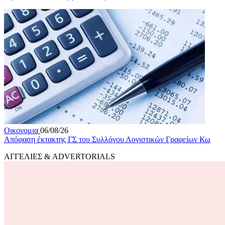
Οικονομια
06/08/26
Απόφαση έκτακτης ΓΣ του Συλλόγου Λογιστικών Γραφείων Κω
ΑΓΓΕΛΙΕΣ & ADVERTORIALS