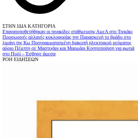
ΣΤΗΝ ΙΔΙΑ ΚΑΤΗΓΟΡΙΑ
Επανατοποθετήθηκαν οι πινακίδες στάθμευσης ΑμεΑ στο Τιγκάκι
Προσωρινές αλλαγές κυκλοφορίας την Παρασκευή το βράδυ στο
λιμάνι της Κω
Προγραμματισμένη διακοπή ηλεκτρικού ρεύματος
αύριο Πέμπτη σε Μαστιχάρι και Μαρμάρι
Κινητοποίηση για φωτιά
στo Πυλί – Έσβησε άμεσα
ΡΟΗ ΕΙΔΗΣΕΩΝ