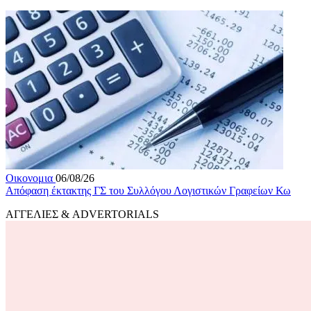
Οικονομια
06/08/26
Απόφαση έκτακτης ΓΣ του Συλλόγου Λογιστικών Γραφείων Κω
ΑΓΓΕΛΙΕΣ & ADVERTORIALS