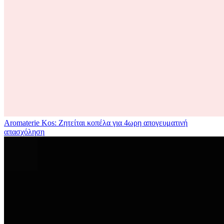
Aromaterie Kos: Ζητείται κοπέλα για 4ωρη απογευματινή
απασχόληση