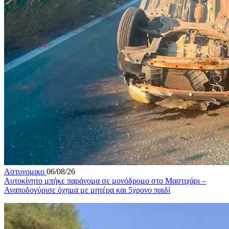
Αστυνομικο
06/08/26
Αυτοκίνητο μπήκε παράνομα σε μονόδρομο στο Μαστιχάρι –
Αναποδογύρισε όχημα με μητέρα και 5χρονο παιδί