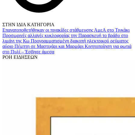
ΣΤΗΝ ΙΔΙΑ ΚΑΤΗΓΟΡΙΑ
Επανατοποθετήθηκαν οι πινακίδες στάθμευσης ΑμεΑ στο Τιγκάκι
Προσωρινές αλλαγές κυκλοφορίας την Παρασκευή το βράδυ στο
λιμάνι της Κω
Προγραμματισμένη διακοπή ηλεκτρικού ρεύματος
αύριο Πέμπτη σε Μαστιχάρι και Μαρμάρι
Κινητοποίηση για φωτιά
στo Πυλί – Έσβησε άμεσα
ΡΟΗ ΕΙΔΗΣΕΩΝ