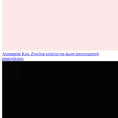
Aromaterie Kos: Ζητείται κοπέλα για 4ωρη απογευματινή
απασχόληση