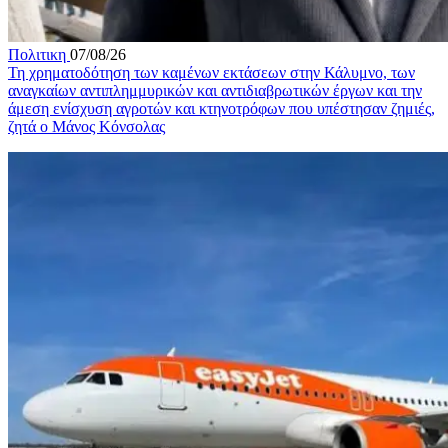
Πολιτικη
07/08/26
Τη χρηματοδότηση των καμένων εκτάσεων στην Κάλυμνο, των
αναγκαίων αντιπλημμυρικών και αντιδιαβρωτικών έργων και την
άμεση ενίσχυση αγροτών και κτηνοτρόφων που υπέστησαν ζημιές,
ζητά ο Μάνος Κόνσολας