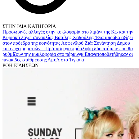
ΣΤΗΝ ΙΔΙΑ ΚΑΤΗΓΟΡΙΑ
Προσωρινές αλλαγές στην κυκλοφορία στο λιμάνι της Κω και την
Κυριακή λόγω συναυλίας
Βασίλης Χαδούλης: Ένα μπράβο αξίζει
στον πρόεδρο της κοινότητας Ασφενδιού
Ζιά: Συνάντηση Δήμου
και επιχειρηματιών – Πρόταση για πρόσληψη δύο ατόμων που θα
ρυθμίζουν την κυκλοφορία στο πάρκινγκ
Επανατοποθετήθηκαν οι
πινακίδες στάθμευσης ΑμεΑ στο Τιγκάκι
ΡΟΗ ΕΙΔΗΣΕΩΝ