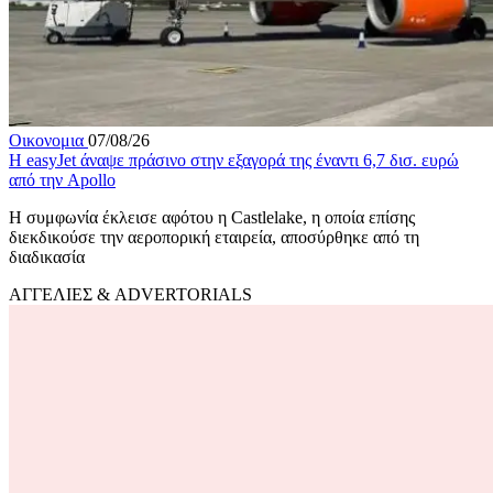
Οικονομια
07/08/26
Η easyJet άναψε πράσινο στην εξαγορά της έναντι 6,7 δισ. ευρώ
από την Apollo
Η συμφωνία έκλεισε αφότου η Castlelake, η οποία επίσης
διεκδικούσε την αεροπορική εταιρεία, αποσύρθηκε από τη
διαδικασία
ΑΓΓΕΛΙΕΣ & ADVERTORIALS