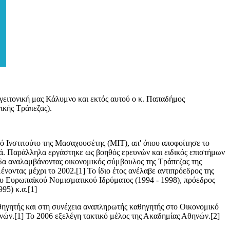
γειτονική μας Κάλυμνο και εκτός αυτού ο κ. Παπαδήμος
ικής Τράπεζας).
 Ινστιτούτο της Μασαχουσέτης (ΜΙΤ), απ' όπου αποφοίτησε το
ά. Παράλληλα εργάστηκε ως βοηθός ερευνών και ειδικός επιστήμων
α αναλαμβάνοντας οικονομικός σύμβουλος της Τράπεζας της
νοντας μέχρι το 2002.[1] Το ίδιο έτος ανέλαβε αντιπρόεδρος της
ου Ευρωπαϊκού Νομισματικού Ιδρύματος (1994 - 1998), πρόεδρος
95) κ.α.[1]
θηγητής και στη συνέχεια αναπληρωτής καθηγητής στο Οικονομικό
ν.[1] Το 2006 εξελέγη τακτικό μέλος της Ακαδημίας Αθηνών.[2]