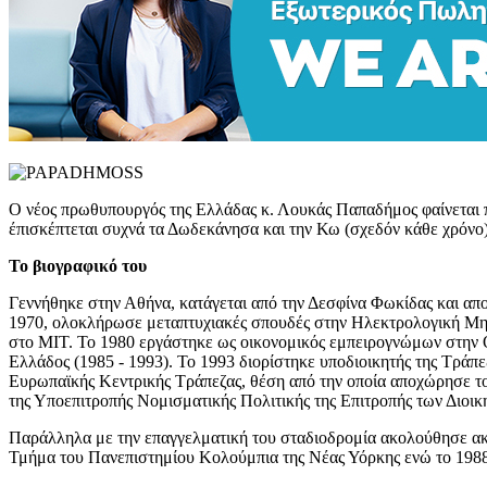
Ο νέος πρωθυπουργός της Ελλάδας κ. Λουκάς Παπαδήμος φαίνεται πω
έπισκέπτεται συχνά τα Δωδεκάνησα και την Κω (σχεδόν κάθε χρόνο)
Το βιογραφικό του
Γεννήθηκε στην Αθήνα, κατάγεται από την Δεσφίνα Φωκίδας και απ
1970, ολοκλήρωσε μεταπτυχιακές σπουδές στην Ηλεκτρολογική Μηχα
στο ΜΙΤ. Το 1980 εργάστηκε ως οικονομικός εμπειρογνώμων στην
Ελλάδος (1985 - 1993). Το 1993 διορίστηκε υποδιοικητής της Τράπεζ
Ευρωπαϊκής Κεντρικής Τράπεζας, θέση από την οποία αποχώρησε το
της Υποεπιτροπής Νομισματικής Πολιτικής της Επιτροπής των Διοικ
Παράλληλα με την επαγγελματική του σταδιοδρομία ακολούθησε ακα
Τμήμα του Πανεπιστημίου Κολούμπια της Νέας Υόρκης ενώ το 1988