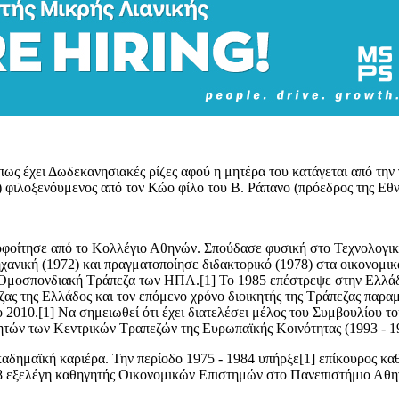
ς έχει Δωδεκανησιακές ρίζες αφού η μητέρα του κατάγεται από την 
 φιλοξενόυμενος από τον Κώο φίλο του Β. Ράπανο (πρόεδρος της Εθν
οφοίτησε από το Κολλέγιο Αθηνών. Σπούδασε φυσική στο Τεχνολογικό
νική (1972) και πραγματοποίησε διδακτορικό (1978) στα οικονομικ
 Ομοσπονδιακή Τράπεζα των ΗΠΑ.[1] Το 1985 επέστρεψε στην Ελλάδ
ας της Ελλάδος και τον επόμενο χρόνο διοικητής της Τράπεζας παραμέ
 2010.[1] Να σημειωθεί ότι έχει διατελέσει μέλος του Συμβουλίου τ
ητών των Κεντρικών Τραπεζών της Ευρωπαϊκής Κοινότητας (1993 - 19
δημαϊκή καριέρα. Την περίοδο 1975 - 1984 υπήρξε[1] επίκουρος κα
 εξελέγη καθηγητής Οικονομικών Επιστημών στο Πανεπιστήμιο Αθηνώ