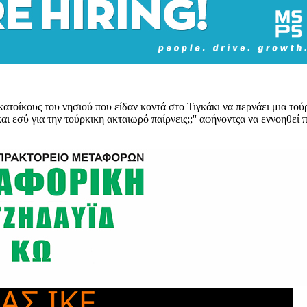
ατοίκους του νησιού που είδαν κοντά στο Τιγκάκι να περνάει μια τ
και εσύ για την τούρκικη ακταιωρό παίρνεις;;'' αφήνοντςα να εννοηθε