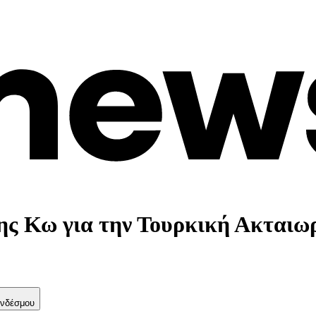
ης Κω για την Τουρκική Ακταιωρό
νδέσμου