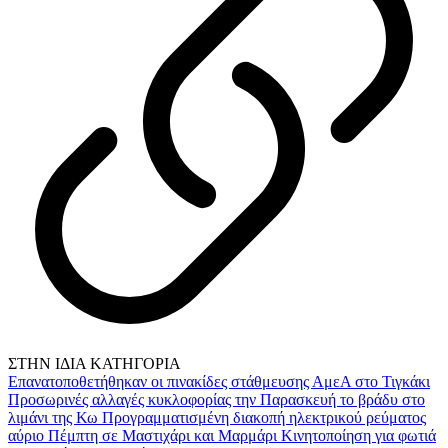
ΣΤΗΝ ΙΔΙΑ ΚΑΤΗΓΟΡΙΑ
Επανατοποθετήθηκαν οι πινακίδες στάθμευσης ΑμεΑ στο Τιγκάκι
Προσωρινές αλλαγές κυκλοφορίας την Παρασκευή το βράδυ στο
λιμάνι της Κω
Προγραμματισμένη διακοπή ηλεκτρικού ρεύματος
αύριο Πέμπτη σε Μαστιχάρι και Μαρμάρι
Κινητοποίηση για φωτιά