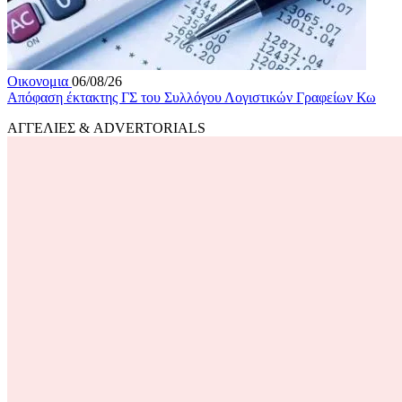
Οικονομια
06/08/26
Απόφαση έκτακτης ΓΣ του Συλλόγου Λογιστικών Γραφείων Κω
ΑΓΓΕΛΙΕΣ & ADVERTORIALS