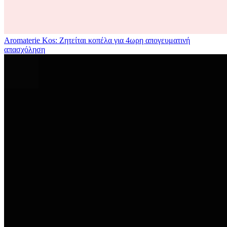
Aromaterie Kos: Ζητείται κοπέλα για 4ωρη απογευματινή
απασχόληση