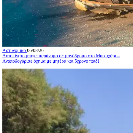
Αστυνομικο
06/08/26
Αυτοκίνητο μπήκε παράνομα σε μονόδρομο στο Μαστιχάρι –
Αναποδογύρισε όχημα με μητέρα και 5χρονο παιδί