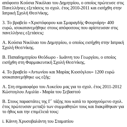
απόφοιτο Κούσια Νικόλαο του Δημητρίου, ο οποίος πρώτευσε στις
Πανελλήνιες εξετάσεις το σχολ. έτος 2010-2011 και εισήχθη στην
Ιατρική Σχολή Θεσ/νίκης.
3. Το βραβείο «Χριστόφορου και Σμαραγδής Φουρνάρη» 400
ευρώ, ισοκατανεμήθηκε στους απόφοιτους που αρίστευσαν στις
πανελλήνιες εξετάσεις:
Α. Κούσια Νικόλαο του Δημητρίου, ο οποίος εισήχθη στην Ιατρική
Σχολή Θεσ/νίκης.
Β. Παπαδημητρίου Θεόδωρο - Ιωάννη του Γεωργίου, ο οποίος
εισήχθη στη Φαρμακευτική Σχολή Θεσ/νίκης.
4. Το βραβείο «Αντωνίου και Μαρίας Κιοσόγλου» 1200 ευρώ
ισοκατανεμήθηκε ως εξής:
Α. Στη σημαιοφόρο του Λυκείου μας για το σχολ. έτος 2011-2012
Κώστογλου Αιμιλία - Μαρία του Σεβαστού
Β. Στους παραστάτες της Γ΄ τάξης που κατά το προηγούμενο σχολ.
έτος πρώτευσαν μεταξύ των συμμαθητών τους και διακρίθηκαν για
το ήθος και την επιμέλειά τους:
i. Κάννη Χρυσοβαλάντη του Σταματίου