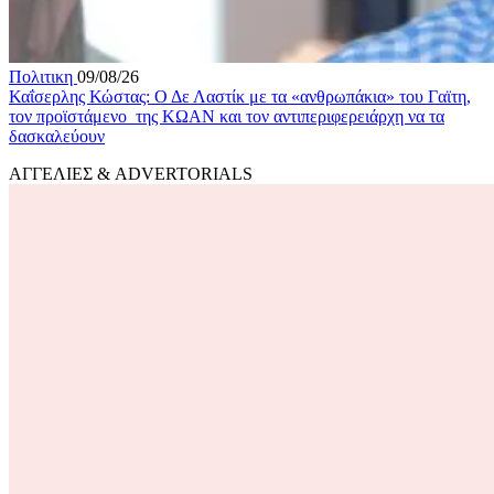
Πολιτικη
09/08/26
Καΐσερλης Κώστας: Ο Δε Λαστίκ με τα «ανθρωπάκια» του Γαϊτη,
τον προϊστάμενο της ΚΩΑΝ και τον αντιπεριφερειάρχη να τα
δασκαλεύουν
ΑΓΓΕΛΙΕΣ & ADVERTORIALS