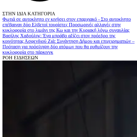
ΣΤΗΝ ΙΔΙΑ ΚΑΤΗΓΟΡΙΑ
Φωτιά σε αυτοκίνητο εν κινήσει στον επαρχιακό - Στο αυτοκίνητο
επέβαιναν δύο Ελβετοί τουρίστες
Προσωρινές αλλαγές στην
κυκλοφορία στο λιμάνι της Κω και την Κυριακή λόγω συναυλίας
Βασίλης Χαδούλης: Ένα μπράβο αξίζει στον πρόεδρο της
κοινότητας Ασφενδιού
Ζιά: Συνάντηση Δήμου και επιχειρηματιών –
Πρόταση για πρόσληψη δύο ατόμων που θα ρυθμίζουν την
κυκλοφορία στο πάρκινγκ
ΡΟΗ ΕΙΔΗΣΕΩΝ