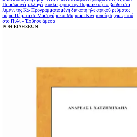
Προσωρινές αλλαγές κυκλοφορίας την Παρασκευή το βράδυ στο
λιμάνι της Κω
Προγραμματισμένη διακοπή ηλεκτρικού ρεύματος
αύριο Πέμπτη σε Μαστιχάρι και Μαρμάρι
Κινητοποίηση για φωτιά
στo Πυλί – Έσβησε άμεσα
ΡΟΗ ΕΙΔΗΣΕΩΝ