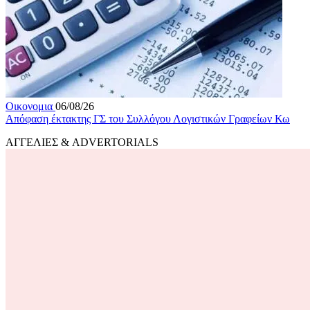
Οικονομια
06/08/26
Απόφαση έκτακτης ΓΣ του Συλλόγου Λογιστικών Γραφείων Κω
ΑΓΓΕΛΙΕΣ & ADVERTORIALS