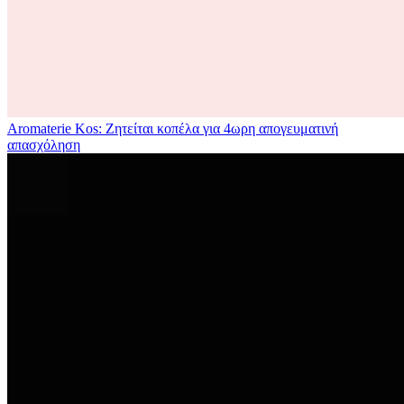
Aromaterie Kos: Ζητείται κοπέλα για 4ωρη απογευματινή
απασχόληση