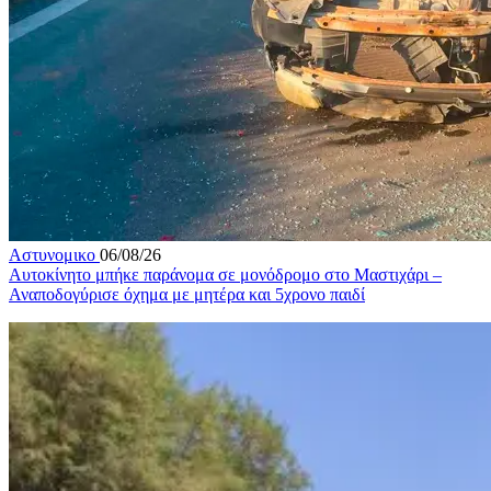
Αστυνομικο
06/08/26
Αυτοκίνητο μπήκε παράνομα σε μονόδρομο στο Μαστιχάρι –
Αναποδογύρισε όχημα με μητέρα και 5χρονο παιδί