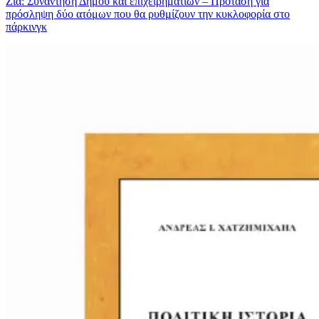
Ζιά: Συνάντηση Δήμου και επιχειρηματιών – Πρόταση για
πρόσληψη δύο ατόμων που θα ρυθμίζουν την κυκλοφορία στο
πάρκινγκ