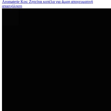
Aromaterie Kos: Ζητείται κοπέλα για 4ωρη απογευματινή
απασχόληση