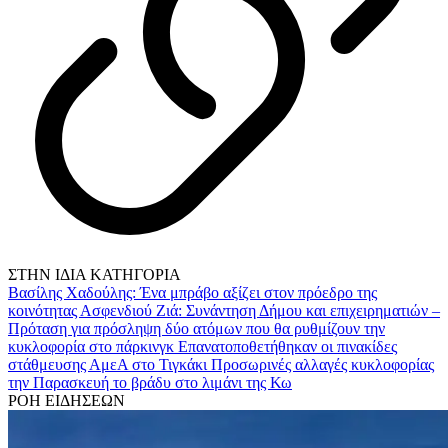
ΣΤΗΝ ΙΔΙΑ ΚΑΤΗΓΟΡΙΑ
Βασίλης Χαδούλης: Ένα μπράβο αξίζει στον πρόεδρο της
κοινότητας Ασφενδιού
Ζιά: Συνάντηση Δήμου και επιχειρηματιών –
Πρόταση για πρόσληψη δύο ατόμων που θα ρυθμίζουν την
κυκλοφορία στο πάρκινγκ
Επανατοποθετήθηκαν οι πινακίδες
στάθμευσης ΑμεΑ στο Τιγκάκι
Προσωρινές αλλαγές κυκλοφορίας
την Παρασκευή το βράδυ στο λιμάνι της Κω
ΡΟΗ ΕΙΔΗΣΕΩΝ