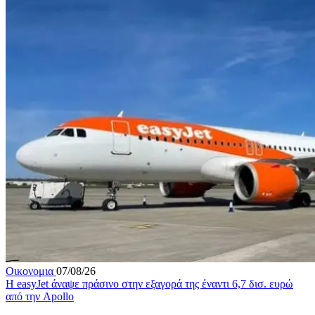
Οικονομια
07/08/26
Η easyJet άναψε πράσινο στην εξαγορά της έναντι 6,7 δισ. ευρώ
από την Apollo