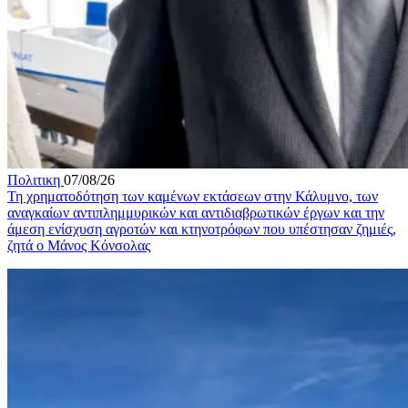
Πολιτικη
07/08/26
Τη χρηματοδότηση των καμένων εκτάσεων στην Κάλυμνο, των
αναγκαίων αντιπλημμυρικών και αντιδιαβρωτικών έργων και την
άμεση ενίσχυση αγροτών και κτηνοτρόφων που υπέστησαν ζημιές,
ζητά ο Μάνος Κόνσολας