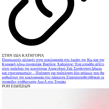
ΣΤΗΝ ΙΔΙΑ ΚΑΤΗΓΟΡΙΑ
Προσωρινές αλλαγές στην κυκλοφορία στο λιμάνι της Κω και την
Κυριακή λόγω συναυλίας
Βασίλης Χαδούλης: Ένα μπράβο αξίζει
στον πρόεδρο της κοινότητας Ασφενδιού
Ζιά: Συνάντηση Δήμου
και επιχειρηματιών – Πρόταση για πρόσληψη δύο ατόμων που θα
ρυθμίζουν την κυκλοφορία στο πάρκινγκ
Επανατοποθετήθηκαν οι
πινακίδες στάθμευσης ΑμεΑ στο Τιγκάκι
ΡΟΗ ΕΙΔΗΣΕΩΝ