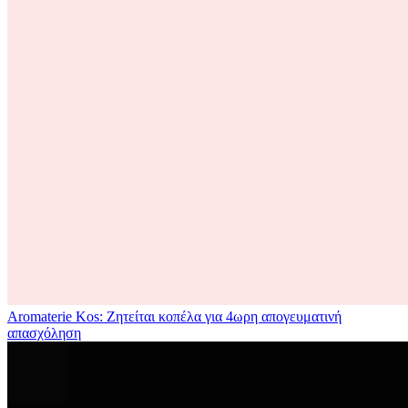
Aromaterie Kos: Ζητείται κοπέλα για 4ωρη απογευματινή
απασχόληση