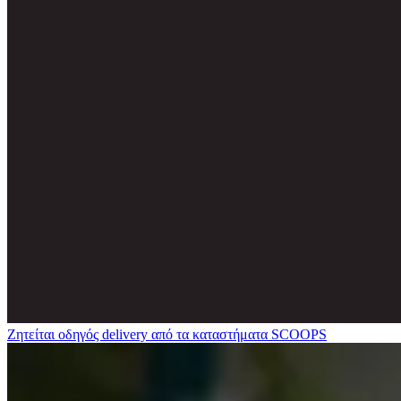
Ζητείται οδηγός delivery από τα καταστήματα SCOOPS