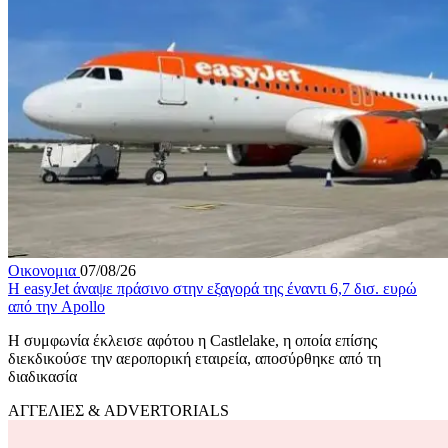
Οικονομια
07/08/26
Η easyJet άναψε πράσινο στην εξαγορά της έναντι 6,7 δισ. ευρώ
από την Apollo
Η συμφωνία έκλεισε αφότου η Castlelake, η οποία επίσης
διεκδικούσε την αεροπορική εταιρεία, αποσύρθηκε από τη
διαδικασία
ΑΓΓΕΛΙΕΣ & ADVERTORIALS