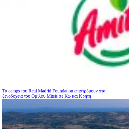
Τα camps του Real Madrid Foundation επιστρέφουν στα
ξενοδοχεία του Ομίλου Mitsis σε Κω και Κρήτη