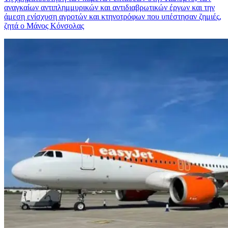
αναγκαίων αντιπλημμυρικών και αντιδιαβρωτικών έργων και την
άμεση ενίσχυση αγροτών και κτηνοτρόφων που υπέστησαν ζημιές,
ζητά ο Μάνος Κόνσολας