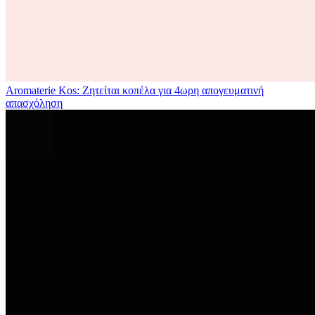
Aromaterie Kos: Ζητείται κοπέλα για 4ωρη απογευματινή
απασχόληση