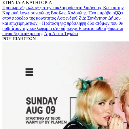
ΣΤΗΝ ΙΔΙΑ ΚΑΤΗΓΟΡΙΑ
Προσωρινές αλλαγές στην κυκλοφορία στο λιμάνι της Κω και την
Κυριακή λόγω συναυλίας
Βασίλης Χαδούλης: Ένα μπράβο αξίζει
στον πρόεδρο της κοινότητας Ασφενδιού
Ζιά: Συνάντηση Δήμου
και επιχειρηματιών – Πρόταση για πρόσληψη δύο ατόμων που θα
ρυθμίζουν την κυκλοφορία στο πάρκινγκ
Επανατοποθετήθηκαν οι
πινακίδες στάθμευσης ΑμεΑ στο Τιγκάκι
ΡΟΗ ΕΙΔΗΣΕΩΝ