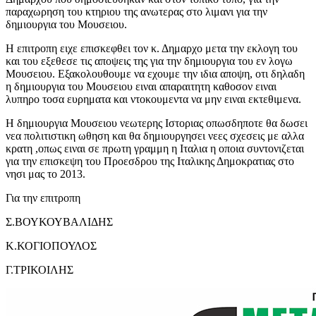
παραχωρηση του κτηριου της ανωτερας στο λιμανι για την
δημιουργια του Μουσειου.
Η επιτροπη ειχε επισκεφθει τον κ. Δημαρχο μετα την εκλογη του
και του εξεθεσε τις αποψεις της για την δημιουργια του εν λογω
Μουσειου. Εξακολουθουμε να εχουμε την ιδια αποψη, οτι δηλαδη
η δημιουργια του Μουσειου ειναι απαραιτητη καθοσον ειναι
λυπηρο τοσα ευρηματα και ντοκουμεντα να μην ειναι εκτεθιμενα.
Η δημιουργια Μουσειου νεωτερης Ιστοριας οπωσδηποτε θα δωσει
νεα πολιτιστικη ωθηση και θα δημιουργησει νεες σχεσεις με αλλα
κρατη ,οπως ειναι σε πρωτη γραμμη η Ιταλια η οποια συντονιζεται
για την επισκεψη του Προεσδρου της Ιταλικης Δημοκρατιας στο
νησι μας το 2013.
Για την επιτροπη
Σ.ΒΟΥΚΟΥΒΑΛΙΔΗΣ
Κ.ΚΟΓΙΟΠΟΥΛΟΣ
Γ.ΤΡΙΚΟΙΛΗΣ