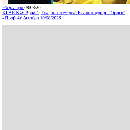
Ψυχαγωγια
08/08/26
ΚΙ.ΛΕ.ΚΩ: Βραδιές Σινεμά στο Θερινό Κινηματογράφο "Ορφέα"
- Προβολή Δευτέρα 10/08/2026