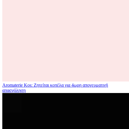
Aromaterie Kos: Ζητείται κοπέλα για 4ωρη απογευματινή
απασχόληση