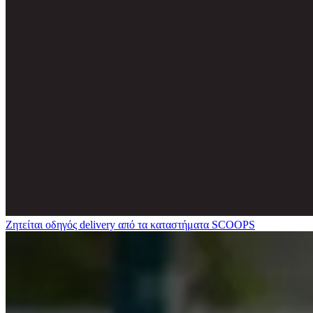
Ζητείται οδηγός delivery από τα καταστήματα SCOOPS