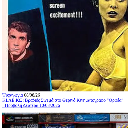
Ψυχαγωγια
08/08/26
ΚΙ.ΛΕ.ΚΩ: Βραδιές Σινεμά στο Θερινό Κινηματογράφο "Ορφέα"
- Προβολή Δευτέρα 10/08/2026