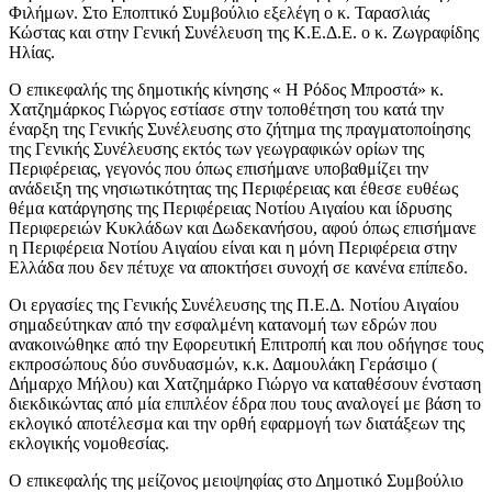
Φιλήμων. Στο Εποπτικό Συμβούλιο εξελέγη ο κ. Ταρασλιάς
Κώστας και στην Γενική Συνέλευση της Κ.Ε.Δ.Ε. ο κ. Ζωγραφίδης
Ηλίας.
Ο επικεφαλής της δημοτικής κίνησης « Η Ρόδος Μπροστά» κ.
Χατζημάρκος Γιώργος εστίασε στην τοποθέτηση του κατά την
έναρξη της Γενικής Συνέλευσης στο ζήτημα της πραγματοποίησης
της Γενικής Συνέλευσης εκτός των γεωγραφικών ορίων της
Περιφέρειας, γεγονός που όπως επισήμανε υποβαθμίζει την
ανάδειξη της νησιωτικότητας της Περιφέρειας και έθεσε ευθέως
θέμα κατάργησης της Περιφέρειας Νοτίου Αιγαίου και ίδρυσης
Περιφερειών Κυκλάδων και Δωδεκανήσου, αφού όπως επισήμανε
η Περιφέρεια Νοτίου Αιγαίου είναι και η μόνη Περιφέρεια στην
Ελλάδα που δεν πέτυχε να αποκτήσει συνοχή σε κανένα επίπεδο.
Οι εργασίες της Γενικής Συνέλευσης της Π.Ε.Δ. Νοτίου Αιγαίου
σημαδεύτηκαν από την εσφαλμένη κατανομή των εδρών που
ανακοινώθηκε από την Εφορευτική Επιτροπή και που οδήγησε τους
εκπροσώπους δύο συνδυασμών, κ.κ. Δαμουλάκη Γεράσιμο (
Δήμαρχο Μήλου) και Χατζημάρκο Γιώργο να καταθέσουν ένσταση
διεκδικώντας από μία επιπλέον έδρα που τους αναλογεί με βάση το
εκλογικό αποτέλεσμα και την ορθή εφαρμογή των διατάξεων της
εκλογικής νομοθεσίας.
Ο επικεφαλής της μείζονος μειοψηφίας στο Δημοτικό Συμβούλιο