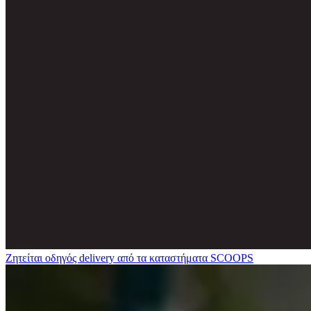
Ζητείται οδηγός delivery από τα καταστήματα SCOOPS