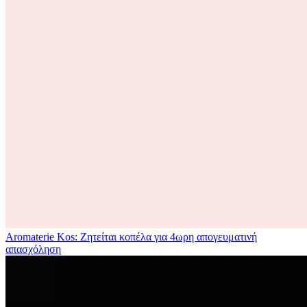
Aromaterie Kos: Ζητείται κοπέλα για 4ωρη απογευματινή
απασχόληση