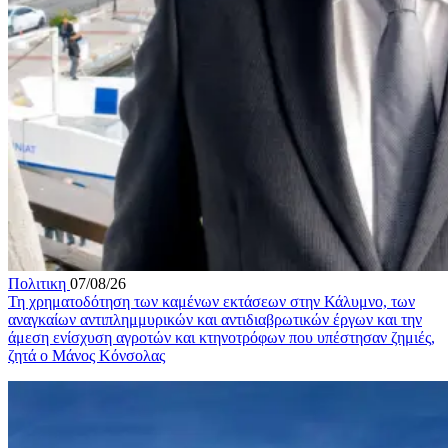
Πολιτικη
07/08/26
Τη χρηματοδότηση των καμένων εκτάσεων στην Κάλυμνο, των
αναγκαίων αντιπλημμυρικών και αντιδιαβρωτικών έργων και την
άμεση ενίσχυση αγροτών και κτηνοτρόφων που υπέστησαν ζημιές,
ζητά ο Μάνος Κόνσολας