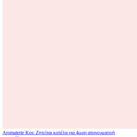
Aromaterie Kos: Ζητείται κοπέλα για 4ωρη απογευματινή