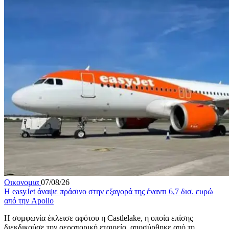
Οικονομια
07/08/26
Η easyJet άναψε πράσινο στην εξαγορά της έναντι 6,7 δισ. ευρώ
από την Apollo
Η συμφωνία έκλεισε αφότου η Castlelake, η οποία επίσης
διεκδικούσε την αεροπορική εταιρεία, αποσύρθηκε από τη