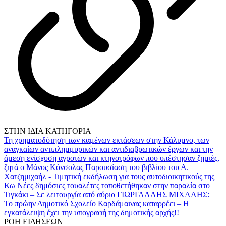
ΣΤΗΝ ΙΔΙΑ ΚΑΤΗΓΟΡΙΑ
Τη χρηματοδότηση των καμένων εκτάσεων στην Κάλυμνο, των
αναγκαίων αντιπλημμυρικών και αντιδιαβρωτικών έργων και την
άμεση ενίσχυση αγροτών και κτηνοτρόφων που υπέστησαν ζημιές,
ζητά ο Μάνος Κόνσολας
Παρουσίαση του βιβλίου του Α.
Χατζημιχαήλ - Τιμητική εκδήλωση για τους αυτοδιοικητικούς της
Κω
Νέες δημόσιες τουαλέτες τοποθετήθηκαν στην παραλία στο
Τιγκάκι – Σε λειτουργία από αύριο
ΓΙΩΡΓΑΛΛΗΣ ΜΙΧΑΛΗΣ:
Το πρώην Δημοτικό Σχολείο Καρδάμαινας καταρρέει – Η
εγκατάλειψη έχει την υπογραφή της δημοτικής αρχής!!
ΡΟΗ ΕΙΔΗΣΕΩΝ