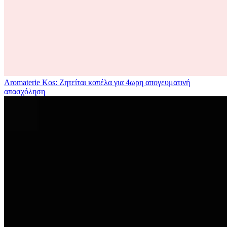
Aromaterie Kos: Ζητείται κοπέλα για 4ωρη απογευματινή
απασχόληση