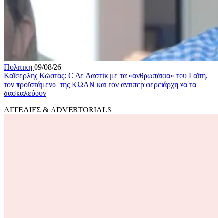
Πολιτικη
09/08/26
Καΐσερλης Κώστας: Ο Δε Λαστίκ με τα «ανθρωπάκια» του Γαϊτη,
τον προϊστάμενο της ΚΩΑΝ και τον αντιπεριφερειάρχη να τα
δασκαλεύουν
ΑΓΓΕΛΙΕΣ & ADVERTORIALS