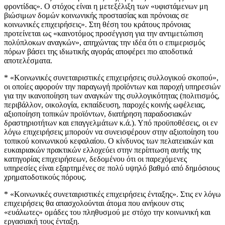
φροντίδας». Ο στόχος είναι η μετεξέλιξη των «υφιστάμενων μη
βιώσιμων δομών κοινωνικής προστασίας και πρόνοιας σε
κοινωνικές επιχειρήσεις». Στη θέση του κράτους πρόνοιας
προτείνεται ως «καινοτόμος προσέγγιση για την αντιμετώπιση
πολύπλοκων αναγκών», απηχώντας την ιδέα ότι ο επιμερισμός
πόρων βάσει της ιδιωτικής αγοράς αποφέρει πιο αποδοτικά
αποτελέσματα.
* «Κοινωνικές συνεταιριστικές επιχειρήσεις συλλογικού σκοπού»,
οι οποίες αφορούν την παραγωγή προϊόντων και παροχή υπηρεσιών
για την ικανοποίηση των αναγκών της συλλογικότητας (πολιτισμός,
περιβάλλον, οικολογία, εκπαίδευση, παροχές κοινής ωφέλειας,
αξιοποίηση τοπικών προϊόντων, διατήρηση παραδοσιακών
δραστηριοτήτων και επαγγελμάτων κ.ά.). Υπό προϋποθέσεις, οι εν
λόγω επιχειρήσεις μπορούν να συνεισφέρουν στην αξιοποίηση του
τοπικού κοινωνικού κεφαλαίου. Ο κίνδυνος των πελατειακών και
ευκαιριακών πρακτικών ελλοχεύει στην περίπτωση αυτής της
κατηγορίας επιχειρήσεων, δεδομένου ότι οι παρεχόμενες
υπηρεσίες είναι εξαρτημένες σε πολύ υψηλό βαθμό από δημόσιους
χρηματοδοτικούς πόρους.
* «Κοινωνικές συνεταιριστικές επιχειρήσεις ένταξης». Στις εν λόγω
επιχειρήσεις θα απασχολούνται άτομα που ανήκουν στις
«ευάλωτες» ομάδες του πληθυσμού με στόχο την κοινωνική και
εργασιακή τους ένταξη.