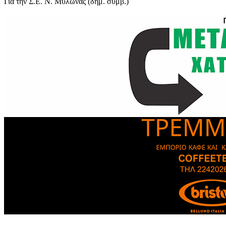
Για την Σ.Ε. Ν. Μυλωνάς (δημ. συμβ.)