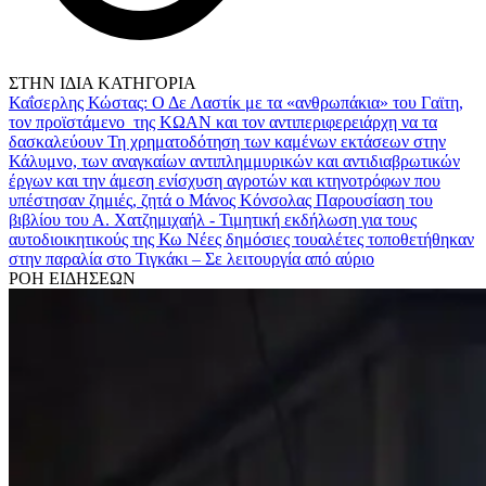
ΣΤΗΝ ΙΔΙΑ ΚΑΤΗΓΟΡΙΑ
Καΐσερλης Κώστας: Ο Δε Λαστίκ με τα «ανθρωπάκια» του Γαϊτη,
τον προϊστάμενο της ΚΩΑΝ και τον αντιπεριφερειάρχη να τα
δασκαλεύουν
Τη χρηματοδότηση των καμένων εκτάσεων στην
Κάλυμνο, των αναγκαίων αντιπλημμυρικών και αντιδιαβρωτικών
έργων και την άμεση ενίσχυση αγροτών και κτηνοτρόφων που
υπέστησαν ζημιές, ζητά ο Μάνος Κόνσολας
Παρουσίαση του
βιβλίου του Α. Χατζημιχαήλ - Τιμητική εκδήλωση για τους
αυτοδιοικητικούς της Κω
Νέες δημόσιες τουαλέτες τοποθετήθηκαν
στην παραλία στο Τιγκάκι – Σε λειτουργία από αύριο
ΡΟΗ ΕΙΔΗΣΕΩΝ