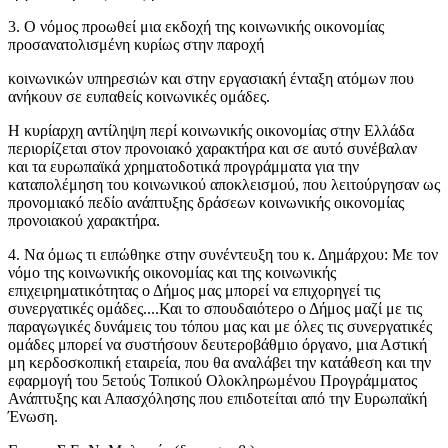
3. Ο νόμος προωθεί μια εκδοχή της κοινωνικής οικονομίας
προσανατολισμένη κυρίως στην παροχή
κοινωνικών υπηρεσιών και στην εργασιακή ένταξη ατόμων που
ανήκουν σε ευπαθείς κοινωνικές ομάδες.
Η κυρίαρχη αντίληψη περί κοινωνικής οικονομίας στην Ελλάδα
περιορίζεται στον προνοιακό χαρακτήρα και σε αυτό συνέβαλαν
και τα ευρωπαϊκά χρηματοδοτικά προγράμματα για την
καταπολέμηση του κοινωνικού αποκλεισμού, που λειτούργησαν ως
προνομιακό πεδίο ανάπτυξης δράσεων κοινωνικής οικονομίας
προνοιακού χαρακτήρα.
4. Να όμως τι ειπώθηκε στην συνέντευξη του κ. Δημάρχου: Με τον
νόμο της κοινωνικής οικονομίας και της κοινωνικής
επιχειρηματικότητας ο Δήμος μας μπορεί να επιχορηγεί τις
συνεργατικές ομάδες....Και το σπουδαιότερο ο Δήμος μαζί με τις
παραγωγικές δυνάμεις του τόπου μας και με όλες τις συνεργατικές
ομάδες μπορεί να συστήσουν δευτεροβάθμιο όργανο, μια Αστική
μη κερδοσκοπική εταιρεία, που θα αναλάβει την κατάθεση και την
εφαρμογή του 5ετούς Τοπικού Ολοκληρωμένου Προγράμματος
Ανάπτυξης και Απασχόλησης που επιδοτείται από την Ευρωπαϊκή
Ένωση.