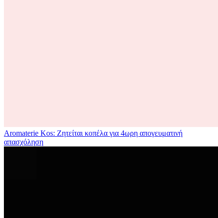
Aromaterie Kos: Ζητείται κοπέλα για 4ωρη απογευματινή
απασχόληση