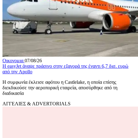
Οικονομια
07/08/26
Η easyJet άναψε πράσινο στην εξαγορά της έναντι 6,7 δισ. ευρώ
από την Apollo
Η συμφωνία έκλεισε αφότου η Castlelake, η οποία επίσης
διεκδικούσε την αεροπορική εταιρεία, αποσύρθηκε από τη
διαδικασία
ΑΓΓΕΛΙΕΣ & ADVERTORIALS