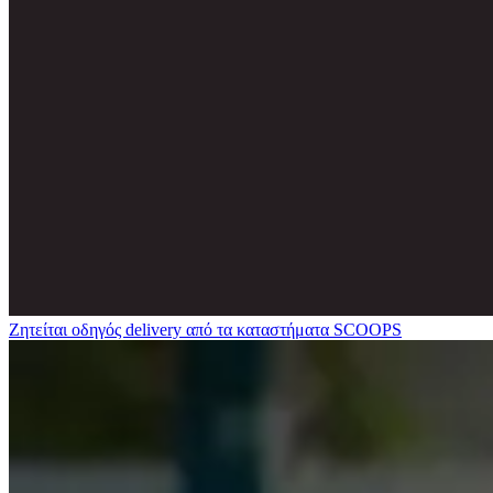
Ζητείται οδηγός delivery από τα καταστήματα SCOOPS