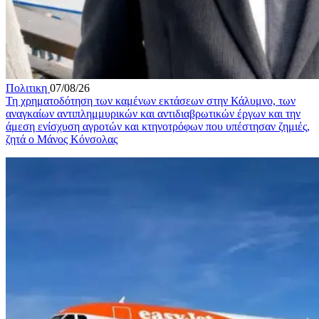
Πολιτικη
07/08/26
Τη χρηματοδότηση των καμένων εκτάσεων στην Κάλυμνο, των
αναγκαίων αντιπλημμυρικών και αντιδιαβρωτικών έργων και την
άμεση ενίσχυση αγροτών και κτηνοτρόφων που υπέστησαν ζημιές,
ζητά ο Μάνος Κόνσολας