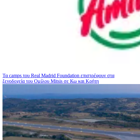
Τα camps του Real Madrid Foundation επιστρέφουν στα
ξενοδοχεία του Ομίλου Mitsis σε Κω και Κρήτη