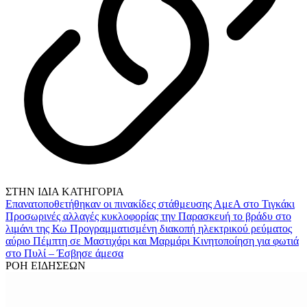
ΣΤΗΝ ΙΔΙΑ ΚΑΤΗΓΟΡΙΑ
Επανατοποθετήθηκαν οι πινακίδες στάθμευσης ΑμεΑ στο Τιγκάκι
Προσωρινές αλλαγές κυκλοφορίας την Παρασκευή το βράδυ στο
λιμάνι της Κω
Προγραμματισμένη διακοπή ηλεκτρικού ρεύματος
αύριο Πέμπτη σε Μαστιχάρι και Μαρμάρι
Κινητοποίηση για φωτιά
στo Πυλί – Έσβησε άμεσα
ΡΟΗ ΕΙΔΗΣΕΩΝ