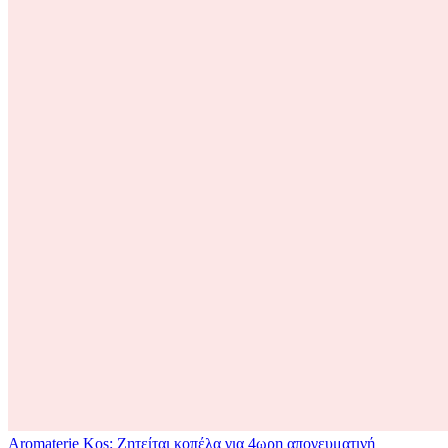
Aromaterie Kos: Ζητείται κοπέλα για 4ωρη απογευματινή