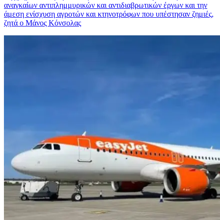
αναγκαίων αντιπλημμυρικών και αντιδιαβρωτικών έργων και την
άμεση ενίσχυση αγροτών και κτηνοτρόφων που υπέστησαν ζημιές,
ζητά ο Μάνος Κόνσολας