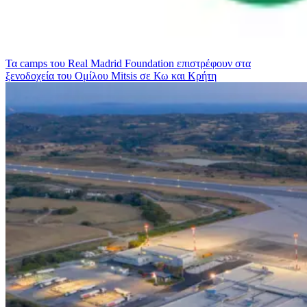
Τα camps του Real Madrid Foundation επιστρέφουν στα
ξενοδοχεία του Ομίλου Mitsis σε Κω και Κρήτη