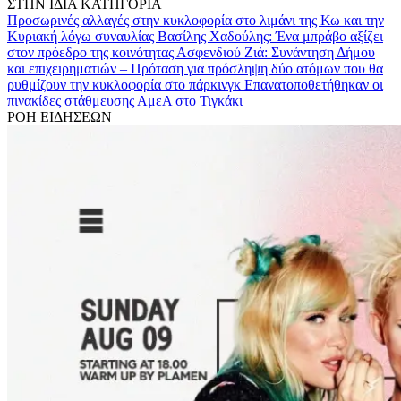
ΣΤΗΝ ΙΔΙΑ ΚΑΤΗΓΟΡΙΑ
Προσωρινές αλλαγές στην κυκλοφορία στο λιμάνι της Κω και την
Κυριακή λόγω συναυλίας
Βασίλης Χαδούλης: Ένα μπράβο αξίζει
στον πρόεδρο της κοινότητας Ασφενδιού
Ζιά: Συνάντηση Δήμου
και επιχειρηματιών – Πρόταση για πρόσληψη δύο ατόμων που θα
ρυθμίζουν την κυκλοφορία στο πάρκινγκ
Επανατοποθετήθηκαν οι
πινακίδες στάθμευσης ΑμεΑ στο Τιγκάκι
ΡΟΗ ΕΙΔΗΣΕΩΝ