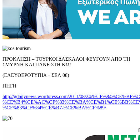
ΠΡΟΚΛΗΣΗ – ΤΟΥΡΚΟΙ ΔΑΣΚΑΛΟΙ ΦΕΥΓΟΥΝ ΑΠΟ ΤΗ
ΣΜΥΡΝΗ ΚΑΙ ΠΑΝΕ ΣΤΗ ΚΩ!
(ΕΛΕΥΘΕΡΟΤΥΠΙΑ – ΣΕΛ 08)
ΠΗΓΗ
http://gdailynews.wordpress.com/2011/08/24/%CF%84%
%CE%B4%CE%AC%CF%83%CE%BA%CE%B1%CE%BB%CE
%CF%83%CF%84%CE%B7-%CE%BA%CF%89/