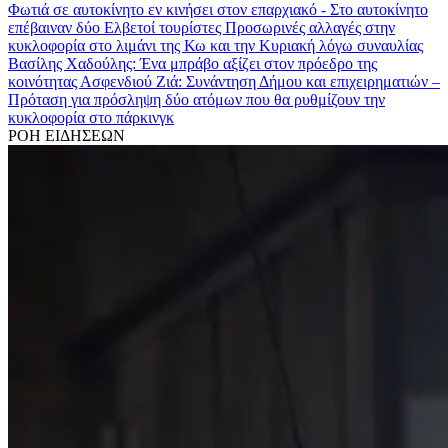
Φωτιά σε αυτοκίνητο εν κινήσει στον επαρχιακό - Στο αυτοκίνητο
επέβαιναν δύο Ελβετοί τουρίστες
Προσωρινές αλλαγές στην
κυκλοφορία στο λιμάνι της Κω και την Κυριακή λόγω συναυλίας
Βασίλης Χαδούλης: Ένα μπράβο αξίζει στον πρόεδρο της
κοινότητας Ασφενδιού
Ζιά: Συνάντηση Δήμου και επιχειρηματιών –
Πρόταση για πρόσληψη δύο ατόμων που θα ρυθμίζουν την
κυκλοφορία στο πάρκινγκ
ΡΟΗ ΕΙΔΗΣΕΩΝ