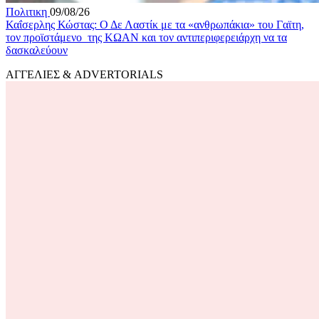
Πολιτικη
09/08/26
Καΐσερλης Κώστας: Ο Δε Λαστίκ με τα «ανθρωπάκια» του Γαϊτη,
τον προϊστάμενο της ΚΩΑΝ και τον αντιπεριφερειάρχη να τα
δασκαλεύουν
ΑΓΓΕΛΙΕΣ & ADVERTORIALS