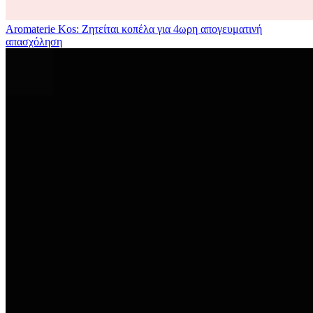
Aromaterie Kos: Ζητείται κοπέλα για 4ωρη απογευματινή
απασχόληση