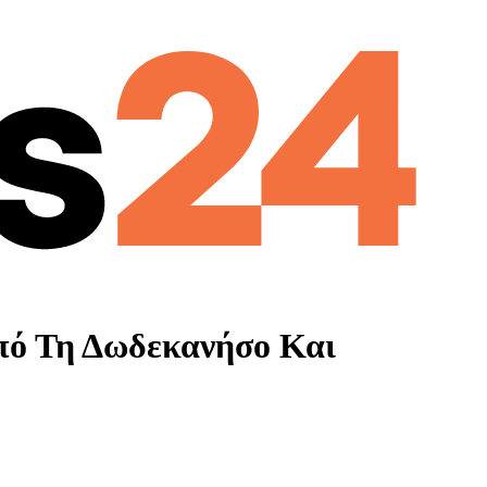
πό Τη Δωδεκανήσο Και