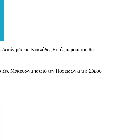
ε Δωδεκάνησα και Κυκλάδες.Εκτός απροόπτου θα
ώρτζης Μακρυωνίτης από την Ποσειδωνία της Σύρου.