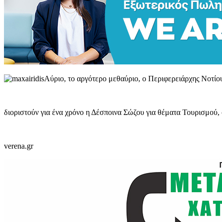
Αύριο, το αργότερο μεθαύριο, ο Περιφερειάρχης Νοτίο
διοριστούν για ένα χρόνο η Δέσποινα Σώζου για θέματα Τουρισμού
verena.gr