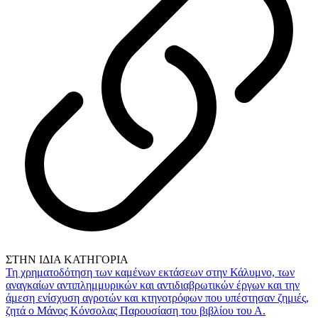
ΣΤΗΝ ΙΔΙΑ ΚΑΤΗΓΟΡΙΑ
Τη χρηματοδότηση των καμένων εκτάσεων στην Κάλυμνο, των
αναγκαίων αντιπλημμυρικών και αντιδιαβρωτικών έργων και την
άμεση ενίσχυση αγροτών και κτηνοτρόφων που υπέστησαν ζημιές,
ζητά ο Μάνος Κόνσολας
Παρουσίαση του βιβλίου του Α.