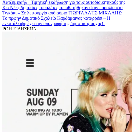
Χατζημιχαήλ - Τιμητική εκδήλωση για τους αυτοδιοικητικούς της
Κω
Νέες δημόσιες τουαλέτες τοποθετήθηκαν στην παραλία στο
Τιγκάκι – Σε λειτουργία από αύριο
ΓΙΩΡΓΑΛΛΗΣ ΜΙΧΑΛΗΣ:
Το πρώην Δημοτικό Σχολείο Καρδάμαινας καταρρέει – Η
εγκατάλειψη έχει την υπογραφή της δημοτικής αρχής!!
ΡΟΗ ΕΙΔΗΣΕΩΝ