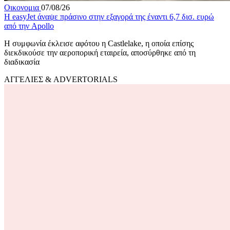
Οικονομια
07/08/26
Η easyJet άναψε πράσινο στην εξαγορά της έναντι 6,7 δισ. ευρώ
από την Apollo
Η συμφωνία έκλεισε αφότου η Castlelake, η οποία επίσης
διεκδικούσε την αεροπορική εταιρεία, αποσύρθηκε από τη
διαδικασία
ΑΓΓΕΛΙΕΣ & ADVERTORIALS