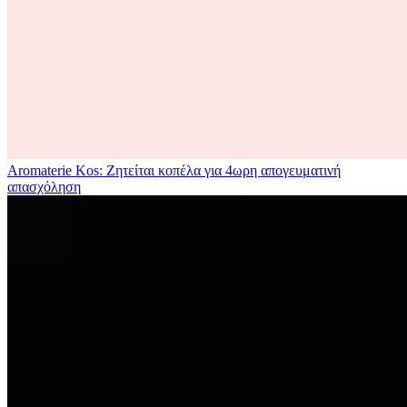
Aromaterie Kos: Ζητείται κοπέλα για 4ωρη απογευματινή
απασχόληση