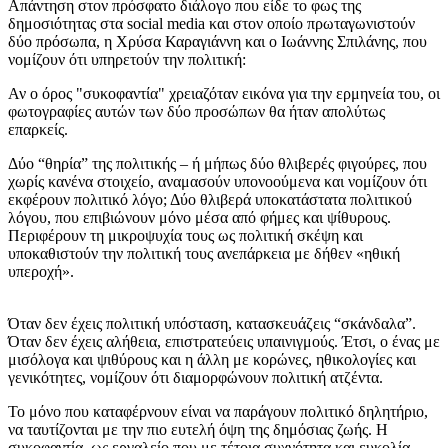
Απάντηση στον πρόσφατο διάλογο που είδε το φως της
δημοσιότητας στα social media και στον οποίο πρωταγωνιστούν
δύο πρόσωπα, η Χρύσα Καραγιάννη και ο Ιωάννης Σπιλάνης, που
νομίζουν ότι υπηρετούν την πολιτική:
Αν ο όρος "συκοφαντία" χρειαζόταν εικόνα για την ερμηνεία του, οι
φωτογραφίες αυτών των δύο προσώπων θα ήταν απολύτως
επαρκείς.
Δύο “θηρία” της πολιτικής – ή μήπως δύο θλιβερές φιγούρες, που
χωρίς κανένα στοιχείο, αναμασούν υπονοούμενα και νομίζουν ότι
εκφέρουν πολιτικό λόγο; Δύο θλιβερά υποκατάστατα πολιτικού
λόγου, που επιβιώνουν μόνο μέσα από φήμες και ψίθυρους.
Περιφέρουν τη μικροψυχία τους ως πολιτική σκέψη και
υποκαθιστούν την πολιτική τους ανεπάρκεια με δήθεν «ηθική
υπεροχή».
Όταν δεν έχεις πολιτική υπόσταση, κατασκευάζεις “σκάνδαλα”.
Όταν δεν έχεις αλήθεια, επιστρατεύεις υπαινιγμούς. Έτσι, ο ένας με
μισόλογα και ψιθύρους και η άλλη με κορώνες, ηθικολογίες και
γενικότητες, νομίζουν ότι διαμορφώνουν πολιτική ατζέντα.
Το μόνο που καταφέρνουν είναι να παράγουν πολιτικό δηλητήριο,
να ταυτίζονται με την πιο ευτελή όψη της δημόσιας ζωής. Η
συκοφαντία, ως εργαλείο που με τέτοια συχνότητα και ευκολία