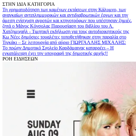
ΣΤΗΝ ΙΔΙΑ ΚΑΤΗΓΟΡΙΑ
Τη χρηματοδότηση των καμένων εκτάσεων στην Κάλυμνο, των
αναγκαίων αντιπλημμυρικών και αντιδιαβρωτικών έργων και την
άμεση ενίσχυση αγροτών και κτηνοτρόφων που υπέστησαν ζημιές,
ζητά ο Μάνος Κόνσολας
Παρουσίαση του βιβλίου του Α.
Χατζημιχαήλ - Τιμητική εκδήλωση για τους αυτοδιοικητικούς της
Κω
Νέες δημόσιες τουαλέτες τοποθετήθηκαν στην παραλία στο
Τιγκάκι – Σε λειτουργία από αύριο
ΓΙΩΡΓΑΛΛΗΣ ΜΙΧΑΛΗΣ:
Το πρώην Δημοτικό Σχολείο Καρδάμαινας καταρρέει – Η
εγκατάλειψη έχει την υπογραφή της δημοτικής αρχής!!
ΡΟΗ ΕΙΔΗΣΕΩΝ