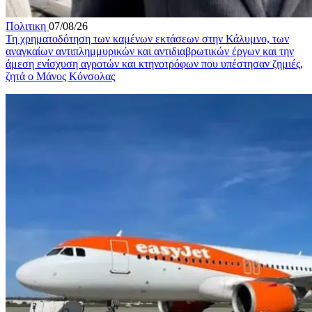
Πολιτικη
07/08/26
Τη χρηματοδότηση των καμένων εκτάσεων στην Κάλυμνο, των
αναγκαίων αντιπλημμυρικών και αντιδιαβρωτικών έργων και την
άμεση ενίσχυση αγροτών και κτηνοτρόφων που υπέστησαν ζημιές,
ζητά ο Μάνος Κόνσολας