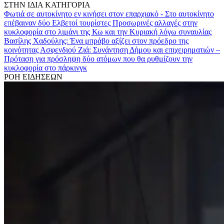
ΣΤΗΝ ΙΔΙΑ ΚΑΤΗΓΟΡΙΑ
Φωτιά σε αυτοκίνητο εν κινήσει στον επαρχιακό - Στο αυτοκίνητο
επέβαιναν δύο Ελβετοί τουρίστες
Προσωρινές αλλαγές στην
κυκλοφορία στο λιμάνι της Κω και την Κυριακή λόγω συναυλίας
Βασίλης Χαδούλης: Ένα μπράβο αξίζει στον πρόεδρο της
κοινότητας Ασφενδιού
Ζιά: Συνάντηση Δήμου και επιχειρηματιών –
Πρόταση για πρόσληψη δύο ατόμων που θα ρυθμίζουν την
κυκλοφορία στο πάρκινγκ
ΡΟΗ ΕΙΔΗΣΕΩΝ