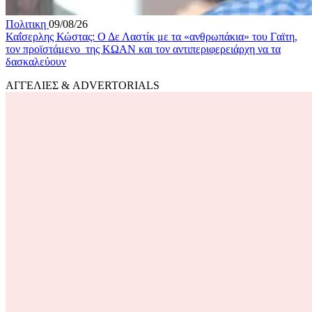
Πολιτικη
09/08/26
Καΐσερλης Κώστας: Ο Δε Λαστίκ με τα «ανθρωπάκια» του Γαϊτη,
τον προϊστάμενο της ΚΩΑΝ και τον αντιπεριφερειάρχη να τα
δασκαλεύουν
ΑΓΓΕΛΙΕΣ & ADVERTORIALS