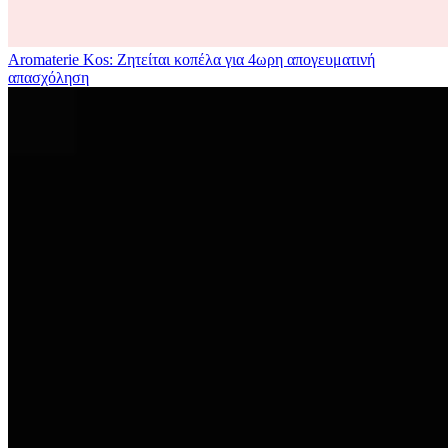
Aromaterie Kos: Ζητείται κοπέλα για 4ωρη απογευματινή
απασχόληση