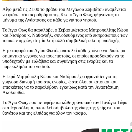
Λίγο μετά τις 21:00 το βράδυ του Μεγάλου Σαββάτου αναμένεται
να φτάσει στο αεροδρόμιο της Κω το Άγιο Φως, φέρνοντας το
μήνυμα της Ανάστασης σε κάθε γωνιά του νησιού.
Το Άγιο Φως θα παραλάβει ο Σεβασμιώτατος Μητροπολίτης Κώου
και Νισύρου κ. Ναθαναήλ, συνοδευόμενος από εκπροσώπους των
τοπικών αρχών, σε μία λιτή αλλά συμβολική τελετή υποδοχής.
Η μεταφορά του Αγίου Φωτός αποτελεί κάθε χρόνο ένα ιδιαίτερα
σημαντικό γεγονός για τους πιστούς, οι οποίοι προσδοκούν να το
υποδεχτούν με ευλάβεια και συγκίνηση στις ενορίες και τα
παρεκκλήσια του νησιού.
Η Ιερά Μητρόπολη Κώου και Νισύρου έχει φροντίσει για τη
γρήγορη διανομή του στις ενορίες, ώστε όλοι οι κάτοικοι και
επισκέπτες να το παραλάβουν εγκαίρως κατά την Αναστάσιμη
Ακολουθία.
Το Άγιο Φως, που μεταφέρεται κάθε χρόνο από τον Πανάγιο Τάφο
στα Ιεροσόλυμα, αποτελεί σύμβολο της νίκης της ζωής επί του
θανάτου και της ελπίδας για όλον τον κόσμο.