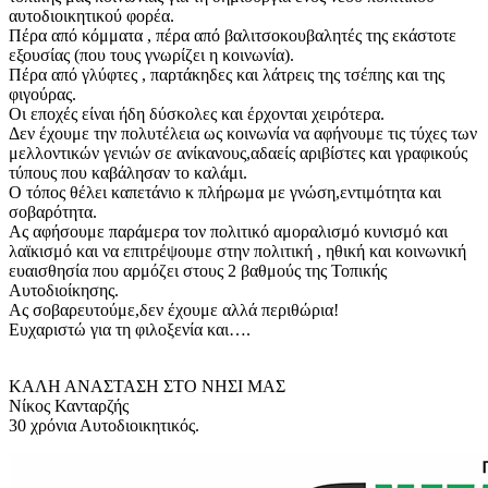
αυτοδιοικητικού φορέα.
Πέρα από κόμματα , πέρα από βαλιτσοκουβαλητές της εκάστοτε
εξουσίας (που τους γνωρίζει η κοινωνία).
Πέρα από γλύφτες , παρτάκηδες και λάτρεις της τσέπης και της
φιγούρας.
Οι εποχές είναι ήδη δύσκολες και έρχονται χειρότερα.
Δεν έχουμε την πολυτέλεια ως κοινωνία να αφήνουμε τις τύχες των
μελλοντικών γενιών σε ανίκανους,αδαείς αριβίστες και γραφικούς
τύπους που καβάλησαν το καλάμι.
Ο τόπος θέλει καπετάνιο κ πλήρωμα με γνώση,εντιμότητα και
σοβαρότητα.
Ας αφήσουμε παράμερα τον πολιτικό αμοραλισμό κυνισμό και
λαϊκισμό και να επιτρέψουμε στην πολιτική , ηθική και κοινωνική
ευαισθησία που αρμόζει στους 2 βαθμούς της Τοπικής
Αυτοδιοίκησης.
Ας σοβαρευτούμε,δεν έχουμε αλλά περιθώρια!
Ευχαριστώ για τη φιλοξενία και….
ΚΑΛΗ ΑΝΑΣΤΑΣΗ ΣΤΟ ΝΗΣΙ ΜΑΣ
Νίκος Κανταρζής
30 χρόνια Αυτοδιοικητικός.