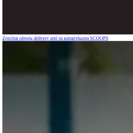
Ζητείται οδηγός delivery από τα καταστήματα SCOOPS