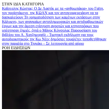
ΣΤΗΝ ΙΔΙΑ ΚΑΤΗΓΟΡΙΑ
Καΐσερλης Κώστας: Ο Δε Λαστίκ με τα «ανθρωπάκια» του Γαϊτη,
τον προϊστάμενο της ΚΩΑΝ και τον αντιπεριφερειάρχη να τα
δασκαλεύουν
Τη χρηματοδότηση των καμένων εκτάσεων στην
Κάλυμνο, των αναγκαίων αντιπλημμυρικών και αντιδιαβρωτικών
έργων και την άμεση ενίσχυση αγροτών και κτηνοτρόφων που
υπέστησαν ζημιές, ζητά ο Μάνος Κόνσολας
Παρουσίαση του
βιβλίου του Α. Χατζημιχαήλ - Τιμητική εκδήλωση για τους
αυτοδιοικητικούς της Κω
Νέες δημόσιες τουαλέτες τοποθετήθηκαν
στην παραλία στο Τιγκάκι – Σε λειτουργία από αύριο
ΡΟΗ ΕΙΔΗΣΕΩΝ