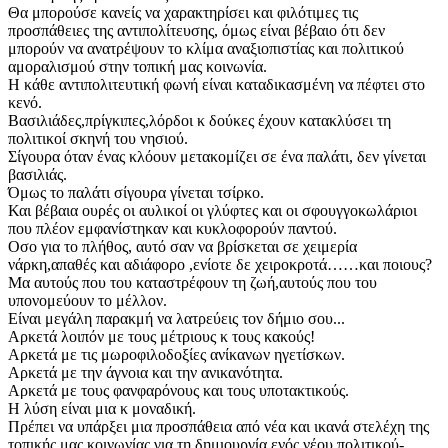
Θα μπορούσε κανείς να χαρακτηρίσει και φιλότιμες τις
προσπάθειες της αντιπολίτευσης, όμως είναι βέβαιο ότι δεν
μπορούν να ανατρέψουν το κλίμα αναξιοπιστίας και πολιτικού
αμοραλισμού στην τοπική μας κοινωνία.
Η κάθε αντιπολιτευτική φωνή είναι καταδικασμένη να πέφτει στο
κενό.
Βασιλιάδες,πρίγκιπες,λόρδοι κ δούκες έχουν κατακλύσει τη
πολιτικοί σκηνή του νησιού.
Σίγουρα όταν ένας κλόουν μετακομίζει σε ένα παλάτι, δεν γίνεται
βασιλιάς.
Όμως το παλάτι σίγουρα γίνεται τσίρκο.
Και βέβαια ουρές οι αυλικοί οι γλύφτες και οι σφουγγοκωλάριοι
που πλέον εμφανίστηκαν και κυκλοφορούν παντού.
Οσο για το πλήθος, αυτό σαν να βρίσκεται σε χειμερία
νάρκη,απαθές και αδιάφορο ,ενίοτε δε χειροκροτά……και ποιους?
Μα αυτούς που του καταστρέφουν τη ζωή,αυτούς που του
υπονομεύουν το μέλλον.
Είναι μεγάλη παρακμή να λατρεύεις τον δήμιο σου...
Αρκετά λοιπόν με τους μέτριους κ τους κακούς!
Αρκετά με τις μωροφιλοδοξίες ανίκανων ηγετίσκων.
Αρκετά με την άγνοια και την ανικανότητα.
Αρκετά με τους φανφαρόνους και τους υποτακτικούς.
Η λύση είναι μια κ μοναδική.
Πρέπει να υπάρξει μια προσπάθεια από νέα και ικανά στελέχη της
τοπικής μας κοινωνίας για τη δημιουργία ενός νέου πολιτικού-