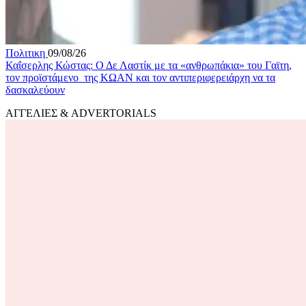
Πολιτικη
09/08/26
Καΐσερλης Κώστας: Ο Δε Λαστίκ με τα «ανθρωπάκια» του Γαϊτη,
τον προϊστάμενο της ΚΩΑΝ και τον αντιπεριφερειάρχη να τα
δασκαλεύουν
ΑΓΓΕΛΙΕΣ & ADVERTORIALS