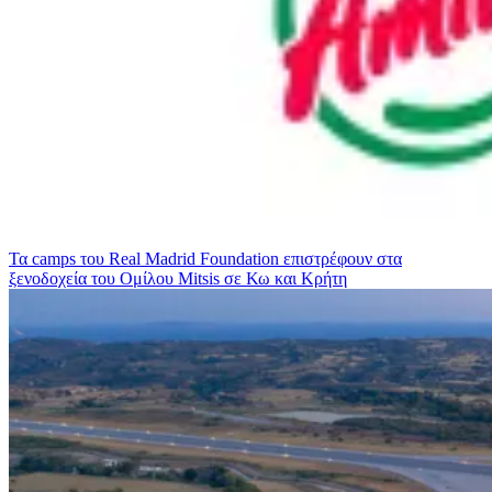
Τα camps του Real Madrid Foundation επιστρέφουν στα
ξενοδοχεία του Ομίλου Mitsis σε Κω και Κρήτη