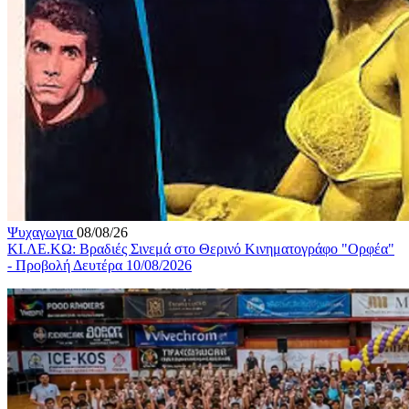
Ψυχαγωγια
08/08/26
ΚΙ.ΛΕ.ΚΩ: Βραδιές Σινεμά στο Θερινό Κινηματογράφο "Ορφέα"
- Προβολή Δευτέρα 10/08/2026