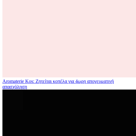
Aromaterie Kos: Ζητείται κοπέλα για 4ωρη απογευματινή
απασχόληση