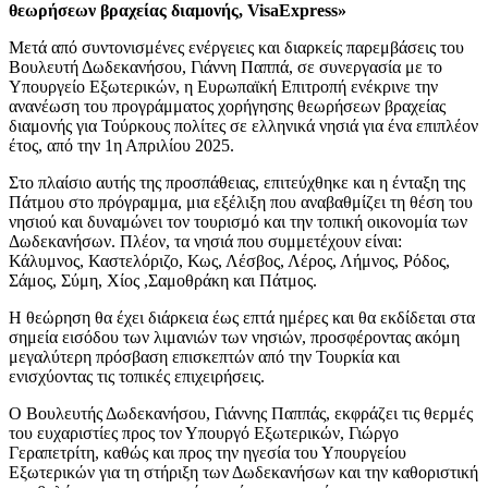
θεωρήσεων βραχείας διαμονής,
Visa
Express
»
Μετά από συντονισμένες ενέργειες και διαρκείς παρεμβάσεις του
Βουλευτή Δωδεκανήσου, Γιάννη Παππά, σε συνεργασία με το
Υπουργείο Εξωτερικών, η Ευρωπαϊκή Επιτροπή ενέκρινε την
ανανέωση του προγράμματος χορήγησης θεωρήσεων βραχείας
διαμονής για Τούρκους πολίτες σε ελληνικά νησιά για ένα επιπλέον
έτος, από την 1η Απριλίου 2025.
Στο πλαίσιο αυτής της προσπάθειας, επιτεύχθηκε και η ένταξη της
Πάτμου στο πρόγραμμα, μια εξέλιξη που αναβαθμίζει τη θέση του
νησιού και δυναμώνει τον τουρισμό και την τοπική οικονομία των
Δωδεκανήσων. Πλέον, τα νησιά που συμμετέχουν είναι:
Κάλυμνος, Καστελόριζο, Κως, Λέσβος, Λέρος, Λήμνος, Ρόδος,
Σάμος, Σύμη, Χίος ,Σαμοθράκη και Πάτμος.
Η θεώρηση θα έχει διάρκεια έως επτά ημέρες και θα εκδίδεται στα
σημεία εισόδου των λιμανιών των νησιών, προσφέροντας ακόμη
μεγαλύτερη πρόσβαση επισκεπτών από την Τουρκία και
ενισχύοντας τις τοπικές επιχειρήσεις.
Ο Βουλευτής Δωδεκανήσου, Γιάννης Παππάς, εκφράζει τις θερμές
του ευχαριστίες προς τον Υπουργό Εξωτερικών, Γιώργο
Γεραπετρίτη, καθώς και προς την ηγεσία του Υπουργείου
Εξωτερικών για τη στήριξη των Δωδεκανήσων και την καθοριστική