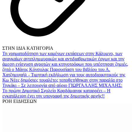
ΣΤΗΝ ΙΔΙΑ ΚΑΤΗΓΟΡΙΑ
Τη χρηματοδότηση των καμένων εκτάσεων στην Κάλυμνο, των
αναγκαίων αντιπλημμυρικών και αντιδιαβρωτικών έργων και την
άμεση ενίσχυση αγροτών και κτηνοτρόφων που υπέστησαν ζημιές,
ζητά ο Μάνος Κόνσολας
Παρουσίαση του βιβλίου του Α.
Χατζημιχαήλ - Τιμητική εκδήλωση για τους αυτοδιοικητικούς της
Κω
Νέες δημόσιες τουαλέτες τοποθετήθηκαν στην παραλία στο
Τιγκάκι – Σε λειτουργία από αύριο
ΓΙΩΡΓΑΛΛΗΣ ΜΙΧΑΛΗΣ:
Το πρώην Δημοτικό Σχολείο Καρδάμαινας καταρρέει – Η
εγκατάλειψη έχει την υπογραφή της δημοτικής αρχής!!
ΡΟΗ ΕΙΔΗΣΕΩΝ