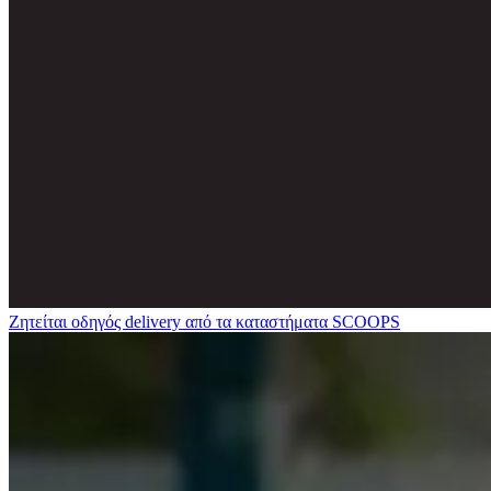
Ζητείται οδηγός delivery από τα καταστήματα SCOOPS