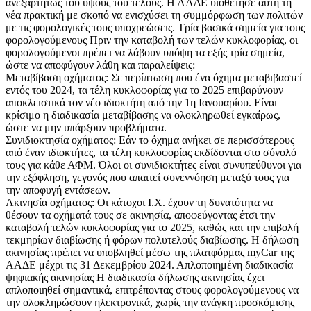
ανεξαρτήτως του ύψους του τέλους. Η ΑΑΔΕ υιοθέτησε αυτή τη
νέα πρακτική με σκοπό να ενισχύσει τη συμμόρφωση των πολιτών
με τις φορολογικές τους υποχρεώσεις. Τρία βασικά σημεία για τους
φορολογούμενους Πριν την καταβολή των τελών κυκλοφορίας, οι
φορολογούμενοι πρέπει να λάβουν υπόψη τα εξής τρία σημεία,
ώστε να αποφύγουν λάθη και παραλείψεις:
Μεταβίβαση οχήματος: Σε περίπτωση που ένα όχημα μεταβιβαστεί
εντός του 2024, τα τέλη κυκλοφορίας για το 2025 επιβαρύνουν
αποκλειστικά τον νέο ιδιοκτήτη από την 1η Ιανουαρίου. Είναι
κρίσιμο η διαδικασία μεταβίβασης να ολοκληρωθεί εγκαίρως,
ώστε να μην υπάρξουν προβλήματα.
Συνιδιοκτησία οχήματος: Εάν το όχημα ανήκει σε περισσότερους
από έναν ιδιοκτήτες, τα τέλη κυκλοφορίας εκδίδονται στο σύνολό
τους για κάθε ΑΦΜ. Όλοι οι συνιδιοκτήτες είναι συνυπεύθυνοι για
την εξόφληση, γεγονός που απαιτεί συνεννόηση μεταξύ τους για
την αποφυγή εντάσεων.
Ακινησία οχήματος: Οι κάτοχοι Ι.Χ. έχουν τη δυνατότητα να
θέσουν τα οχήματά τους σε ακινησία, αποφεύγοντας έτσι την
καταβολή τελών κυκλοφορίας για το 2025, καθώς και την επιβολή
τεκμηρίων διαβίωσης ή φόρων πολυτελούς διαβίωσης. Η δήλωση
ακινησίας πρέπει να υποβληθεί μέσω της πλατφόρμας myCar της
ΑΑΔΕ μέχρι τις 31 Δεκεμβρίου 2024. Απλοποιημένη διαδικασία
ψηφιακής ακινησίας Η διαδικασία δήλωσης ακινησίας έχει
απλοποιηθεί σημαντικά, επιτρέποντας στους φορολογούμενους να
την ολοκληρώσουν ηλεκτρονικά, χωρίς την ανάγκη προσκόμισης