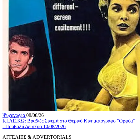
Ψυχαγωγια
08/08/26
ΚΙ.ΛΕ.ΚΩ: Βραδιές Σινεμά στο Θερινό Κινηματογράφο "Ορφέα"
- Προβολή Δευτέρα 10/08/2026
ΑΓΓΕΛΙΕΣ & ADVERTORIALS