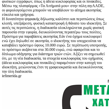
φυσικών εγγράφων, όπως η άδεια κυκλοφορίας και οι πινακίδες.
Μέσω της πλατφόρμας «Τα Αιτήματά μου» στην πύλη myAADE,
οι φορολογούμενοι μπορούν να υποβάλουν το αίτημα ακινησίας
εύκολα και γρήγορα.
Η δυνατότητα ψηφιακής δήλωσης καλύπτει και περιπτώσεις όπως
κλοπή, υπεξαίρεση, φυσική καταστροφή ή θάνατο του ιδιοκτήτη. Σε
αυτές τις περιπτώσεις, η διαδικασία ολοκληρώνεται χωρίς φυσική
παρουσία στην εφορία, διευκολύνοντας περαιτέρω τους πολίτες.
Πρόστιμα για παραβάσεις ακινησίας Εάν ένα όχημα κυκλοφορεί
ενώ έχει δηλωθεί σε ακινησία, ο ιδιοκτήτης του υποχρεούται να
καταβάλει πρόστιμο ύψους 10.000 ευρώ. Σε περίπτωση υποτροπής,
το πρόστιμο αυξάνεται στα 30.000 ευρώ, ενώ αφαιρείται και το
δίπλωμα οδήγησης για διάστημα τριών ετών. Αξίζει να σημειωθεί
ότι, με τη νέα διαδικασία, τα στοιχεία κυκλοφορίας του οχήματος
(άδεια κυκλοφορίας και πινακίδες) παραμένουν στην κατοχή του
ιδιοκτήτη, μειώνοντας έτσι τη γραφειοκρατία και διευκολύνοντας
την όλη διαδικασία.
iefimerida.gr