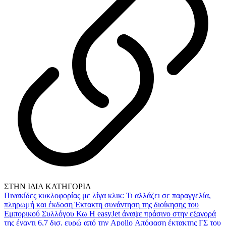
ΣΤΗΝ ΙΔΙΑ ΚΑΤΗΓΟΡΙΑ
Πινακίδες κυκλοφορίας με λίγα κλικ: Τι αλλάζει σε παραγγελία,
πληρωμή και έκδοση
Έκτακτη συνάντηση της διοίκησης του
Εμπορικού Συλλόγου Κω
Η easyJet άναψε πράσινο στην εξαγορά
της έναντι 6,7 δισ. ευρώ από την Apollo
Απόφαση έκτακτης ΓΣ του