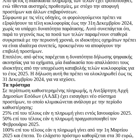
Από φέτος η διαδικασία πληρωμής των τελών έχει τροποποιηθεί,
ενώ τίθενται αυστηρές προθεσμίες, με στόχο την αποφυγή
προστίμων και άλλων επιβαρύνσεων.
Σύμφωνα με τις νέες οδηγίες, οι φορολογούμενοι πρέπει να
εξοφλήσουν τα τέλη κυκλοφορίας έως την 31η Δεκεμβρίου 2024,
χωρίς να υπάρχει δυνατότητα παράτασης. Αυτό συνεπάγεται ότι,
παρά το γεγονός πως τα ποσά των τελών παραμένουν σταθερά
συγκριτικά με την περυσινή χρονιά, οι ιδιοκτήτες οχημάτων πρέπει
να είναι ιδιαίτερα συνεπείς, προκειμένου να αποφύγουν την
επιβολή προστίμων.
Επιπλέον, από φέτος παρέχεται η δυνατότητα δήλωσης ψηφιακής
ακινησίας για τα οχήματα, μία διαδικασία που απαλλάσσει τους
ιδιοκτήτες από την υποχρέωση καταβολής τελών κυκλοφορίας για
το έτος 2025. Η δήλωση αυτή θα πρέπει να ολοκληρωθεί έως τις
31 Δεκεμβρίου 2024, για να ισχύσει.
Τα πρόστιμα
Σε περίπτωση καθυστερημένης πληρωμής, η Ανεξάρτητη Αρχή
Δημοσίων Εσόδων (ΑΑΔΕ) έχει εισαγάγει νέο σύστημα
προστίμων, το οποίο κλιμακώνεται ανάλογα με την περίοδο
καθυστέρησης:
25% επί του τέλους εάν η πληρωμή γίνει εντός Ιανουαρίου 2025.
50% επί του τέλους εάν η πληρωμή πραγματοποιηθεί τον
Φεβρουάριο 2025.
100% επί του τέλους εάν η πληρωμή γίνει από την 1η Μαρτίου
2025 και έπειτα. Το ελάχιστο πρόστιμο καθορίζεται στα 30 ευρώ,