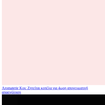
Aromaterie Kos: Ζητείται κοπέλα για 4ωρη απογευματινή
απασχόληση