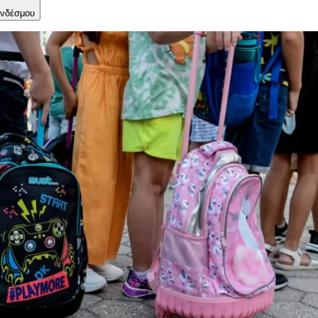
νδέσμου