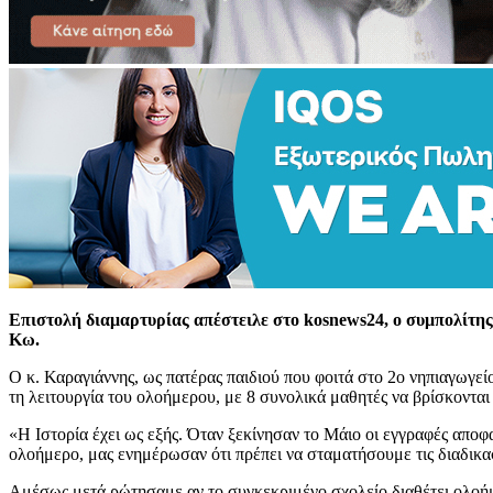
Επιστολή διαμαρτυρίας απέστειλε στο kosnews24, ο συμπολίτη
Κω.
Ο κ. Καραγιάννης, ως πατέρας παιδιού που φοιτά στο 2ο νηπιαγωγεί
τη λειτουργία του ολοήμερου, με 8 συνολικά μαθητές να βρίσκονται
«Η Ιστορία έχει ως εξής. Όταν ξεκίνησαν το Μάιο οι εγγραφές αποφα
ολοήμερο, μας ενημέρωσαν ότι πρέπει να σταματήσουμε τις διαδικασ
Αμέσως μετά ρώτησαμε αν το συγκεκριμένο σχολείο διαθέτει ολοήμ