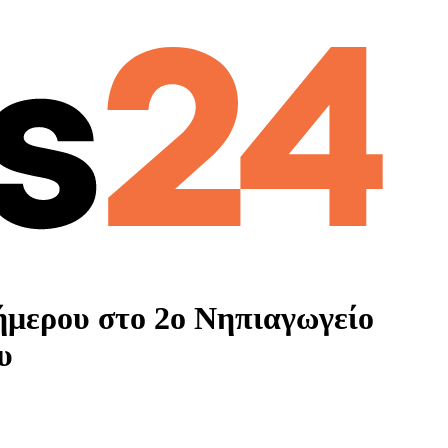
οήμερου στο 2ο Νηπιαγωγείο
υ