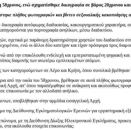
58χρονος, ενώ σχηματίσθηκε δικογραφία σε βάρος 20χρονου και
ίστηκε πλήθος φωτογραφιών και βίντεο σεξουαλικής κακοποίησης 
δικογραφία αυτόφωρης διαδικασίας, κακουργηματικού χαρακτήρα, σε
 κατηγορούνται για πορνογραφία ανηλίκων, μέσω διαδικτύου.
 σχετικά με παράνομη δραστηριότητα χρηστών του διαδικτύου στην 
εχομένου, ενώ οι άλλοι δύο κατείχαν και είχαν πρόσφορα προς διαμ
 από την επακόλουθη ενδελεχή και εμπεριστατωμένη ψηφιακή και δι
 ο τόπος διαμονής των ανωτέρω εμπλεκομένων ατόμων.
ς των κατηγορούμενων σε Λέρο και Κρήτη, όπου συνολικά βρέθηκαν κα
ρια από την οικία του 58χρονου, βρέθηκαν σε αυτά πλήθος φωτογραφι
ική Αρχή, απ’ όπου παραπέμφθηκε σε ανάκριση και ακολούθως προφυ
 σε επικοινωνία με τον αλλοδαπό ανήλικο.
μενων, υποβλήθηκαν στην αρμόδια εισαγγελική Αρχή.
μα της Διεύθυνσης Εγκληματολογικών Ερευνών για εργαστηριακή εξ
ή επώνυμα, με τη Διεύθυνση Δίωξης Ηλεκτρονικού Εγκλήματος, προκε
υ, στα ακόλουθα στοιχεία επικοινωνίας: