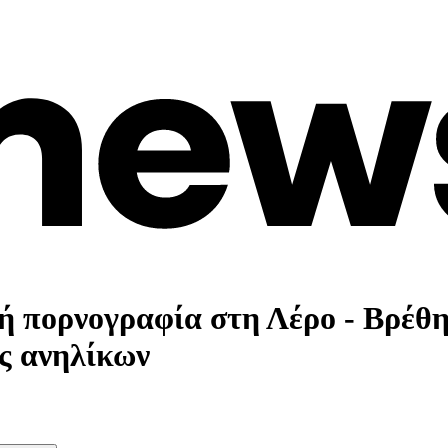
κή πορνογραφία στη Λέρο - Βρέθ
ς ανηλίκων