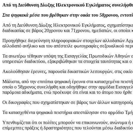
Από τη Διεύθυνση Δίωξης Ηλεκτρονικού Εγκλήματος συνελήφθη 
Στα ψηφιακά μέσα που βρέθηκαν στην οικία του 58χρονου, εντοπ
Από τη Διεύθυνση Δίωξης Ηλεκτρονικού Εγκλήματος, σχηματίστηκε 
διαδικασίας σε βάρος 20χρονου και 71χρονου, ημεδαπών, οι οποίοι
Προηγήθηκε διερεύνηση πληροφοριακών στοιχείων αλλοδαπών Αρχών,
αλλοδαπό ανήλικο και του απέστειλε φωτογραφίες σεξουαλικού περι
Τα ανωτέρω τέθηκαν υπόψη της Εισαγγελίας Πρωτοδικών Αθηνών ενώ
υπηρεσιών διαδικτύου, εξακριβώθηκαν τα στοιχεία ταυτότητας και
Ακολούθησαν έρευνες, παρουσία δικαστικών λειτουργών, στις οικίε
Μάλιστα, από την επιτόπια ψηφιακή έρευνα στα κατασχεμένα πειστή
οποίο ο 58χρονος συνελήφθη και οδηγήθηκε στην αρμόδια Εισαγγελ
παρόμοια αδικήματα, ενώ προέκυψε ότι είναι και το άτομο που ήρθε
Οι δικογραφίες που σχηματίστηκαν σε βάρος των άλλων κατηγορού
Τα κατασχεθέντα ψηφιακά πειστήρια απεστάλησαν στο αρμόδιο Τμή
Υπενθυμίζεται ότι οι πολίτες μπορούν να επικοινωνούν, ανώνυμα 
επίμεμπτες πράξεις ή δραστηριότητες που τελούνται μέσω διαδικτύο