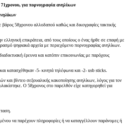
 71χρονου, για πορνογραφία ανηλίκων
ανηλίκων
 βάρος 58χρονου αλλοδαπού καθώς και δικογραφίες τακτικής
ελληνική επικράτεια, από τους οποίους ο ένας ήρθε σε επαφή με
οιρασμό ψηφιακά αρχεία με περιεχόμενο πορνογραφίας ανηλίκων.
αδικτυακή έρευνα και κατόπιν επικοινωνίας με παρόχους
ι κατασχέθηκαν -5- κινητά τηλέφωνα και -2- usb sticks.
ών και βίντεο σεξουαλικής κακοποίησης ανηλίκων, λόγος για τον
λακίστηκε. Ο 58χρονος στο παρελθόν είχε κατηγορηθεί για
έταση.
ιμένου να παρέχουν πληροφορίες ή να καταγγέλλουν παράνομες ή