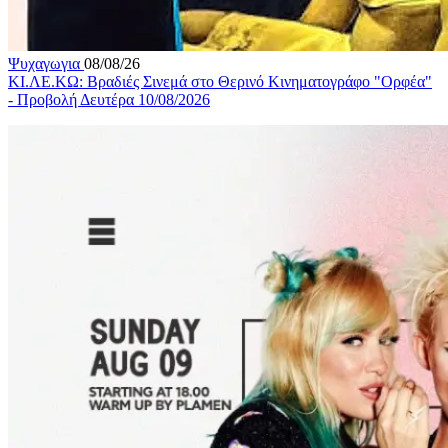
Ψυχαγωγια
08/08/26
ΚΙ.ΛΕ.ΚΩ: Βραδιές Σινεμά στο Θερινό Κινηματογράφο "Ορφέα"
- Προβολή Δευτέρα 10/08/2026