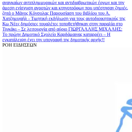
αναγκαίων αντιπλημμυρικών και αντιδιαβρωτικών έργων και την
άμεση ενίσχυση αγροτών και κτηνοτρόφων που υπέστησαν ζημιές,
ζητά ο Μάνος Κόνσολας
Παρουσίαση του βιβλίου του Α.
Χατζημιχαήλ - Τιμητική εκδήλωση για τους αυτοδιοικητικούς της
Κω
Νέες δημόσιες τουαλέτες τοποθετήθηκαν στην παραλία στο
Τιγκάκι – Σε λειτουργία από αύριο
ΓΙΩΡΓΑΛΛΗΣ ΜΙΧΑΛΗΣ:
Το πρώην Δημοτικό Σχολείο Καρδάμαινας καταρρέει – Η
εγκατάλειψη έχει την υπογραφή της δημοτικής αρχής!!
ΡΟΗ ΕΙΔΗΣΕΩΝ