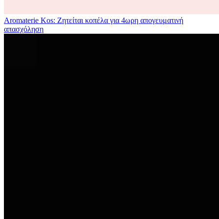
Aromaterie Kos: Ζητείται κοπέλα για 4ωρη απογευματινή
απασχόληση