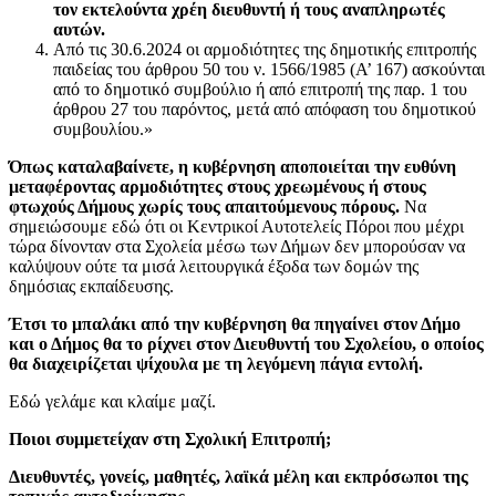
τον εκτελούντα χρέη διευθυντή ή τους αναπληρωτές
αυτών.
Από τις 30.6.2024 οι αρμοδιότητες της δημοτικής επιτροπής
παιδείας του άρθρου 50 του ν. 1566/1985 (Α’ 167) ασκούνται
από το δημοτικό συμβούλιο ή από επιτροπή της παρ. 1 του
άρθρου 27 του παρόντος, μετά από απόφαση του δημοτικού
συμβουλίου.»
Όπως καταλαβαίνετε, η κυβέρνηση αποποιείται την ευθύνη
μεταφέροντας αρμοδιότητες στους χρεωμένους ή στους
φτωχούς Δήμους χωρίς τους απαιτούμενους πόρους.
Να
σημειώσουμε εδώ ότι οι Κεντρικοί Αυτοτελείς Πόροι που μέχρι
τώρα δίνονταν στα Σχολεία μέσω των Δήμων δεν μπορούσαν να
καλύψουν ούτε τα μισά λειτουργικά έξοδα των δομών της
δημόσιας εκπαίδευσης.
Έτσι το μπαλάκι από την κυβέρνηση θα πηγαίνει στον Δήμο
και ο Δήμος θα το ρίχνει στον Διευθυντή του Σχολείου, ο οποίος
θα διαχειρίζεται ψίχουλα με τη λεγόμενη πάγια εντολή.
Εδώ γελάμε και κλαίμε μαζί.
Ποιοι συμμετείχαν στη Σχολική Επιτροπή;
Διευθυντές, γονείς, μαθητές, λαϊκά μέλη και εκπρόσωποι της