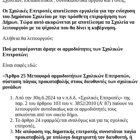
Σχολείων, Εκπαιδευτικοί , συνδικαλιστικά όργανα και Γονείς;
Οι Σχολικές Επιτροπές αποτέλεσαν εργαλεία για την ενίσχυση
του Δημόσιου Σχολείου με την πρόσθετη επιχορήγηση των
Δήμων. Τώρα αυτό ακυρώνεται με αποτέλεσμα τα Σχολεία να
λειτουργούν με τα ψίχουλα που θα δίνει η κυβέρνηση.
Αλήθεια θα λειτουργούν;
Πού μεταφέρονται άραγε οι αρμοδιότητες των Σχολικών
Επιτροπών;
Είναι σαφές εδώ:
«
Άρθρο 25 Μεταφορά αρμοδιοτήτων Σχολικών Επιτροπών,
σύσταση πάγιας προκαταβολής στους διευθυντές των σχολικών
μονάδων
Από την 30η.6.2024 τα ν.π.δ.δ. «Σχολικές Επιτροπές» της
παρ. 2 του άρθρου 103 του ν. 3852/2010 (Α’ 87) παύουν να
λειτουργούν αυτοδικαίως και οι αρμοδιότητές τους
ασκούνται από τον οικείο δήμο.
Το άρθρο 24 εφαρμόζεται αναλόγως και για τις σχολικές
επιτροπές.
Με απόφαση της δημοτικής επιτροπής συνιστάται παγία
προκαταβολή, με υπόλογο διαχειριστή τον διευθυντή, ή