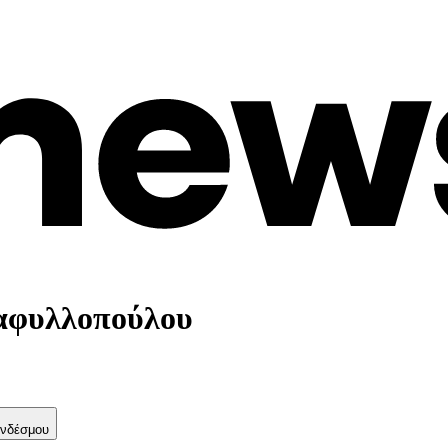
ταφυλλοπούλου
νδέσμου