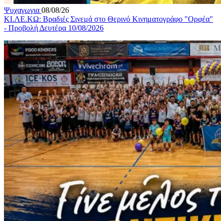
Ψυχαγωγια
08/08/26
ΚΙ.ΛΕ.ΚΩ: Βραδιές Σινεμά στο Θερινό Κινηματογράφο "Ορφέα"
- Προβολή Δευτέρα 10/08/2026