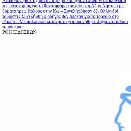
Αναποδογύρισε όχημα με μητέρα και 5χρονο παιδί
Η ανακοίνωση
της αστυνομίας για το θανατηφόρο τροχαίο στη Λέρο
Ληστεία με
θύματα τρεις Ιταλούς στην Κω – Συνελήφθησαν έξι Ολλανδοί
τουρίστες
Συνελήφθη ο οδηγός βαν transfer για το τροχαίο στο
Ψαλίδι – Με πολλαπλά κατάγματα χειρουργήθηκε 46χρονη Ιταλίδα
τουρίστρια
ΡΟΗ ΕΙΔΗΣΕΩΝ