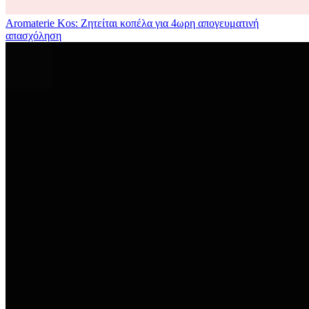
Aromaterie Kos: Ζητείται κοπέλα για 4ωρη απογευματινή
απασχόληση