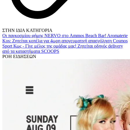
ΣΤΗΝ ΙΔΙΑ ΚΑΤΗΓΟΡΙΑ
Οι παγκοσμίου φήμης NERVO στο Ammos Beach Bar!
Aromaterie
Kos: Ζητείται κοπέλα για 4ωρη απογευματινή απασχόληση
Cosmos
Sport Κως - Γίνε μέλος της ομάδας μας!
Ζητείται οδηγός delivery
από τα καταστήματα SCOOPS
ΡΟΗ ΕΙΔΗΣΕΩΝ