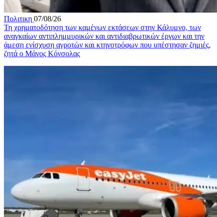
Πολιτικη
07/08/26
Τη χρηματοδότηση των καμένων εκτάσεων στην Κάλυμνο, των
αναγκαίων αντιπλημμυρικών και αντιδιαβρωτικών έργων και την
άμεση ενίσχυση αγροτών και κτηνοτρόφων που υπέστησαν ζημιές,
ζητά ο Μάνος Κόνσολας