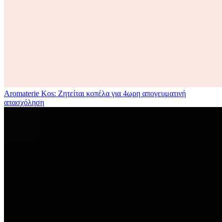
Aromaterie Kos: Ζητείται κοπέλα για 4ωρη απογευματινή
απασχόληση