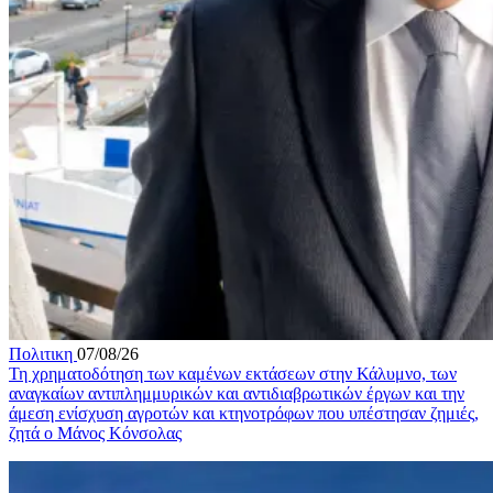
Πολιτικη
07/08/26
Τη χρηματοδότηση των καμένων εκτάσεων στην Κάλυμνο, των
αναγκαίων αντιπλημμυρικών και αντιδιαβρωτικών έργων και την
άμεση ενίσχυση αγροτών και κτηνοτρόφων που υπέστησαν ζημιές,
ζητά ο Μάνος Κόνσολας