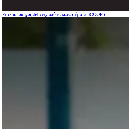
Ζητείται οδηγός delivery από τα καταστήματα SCOOPS