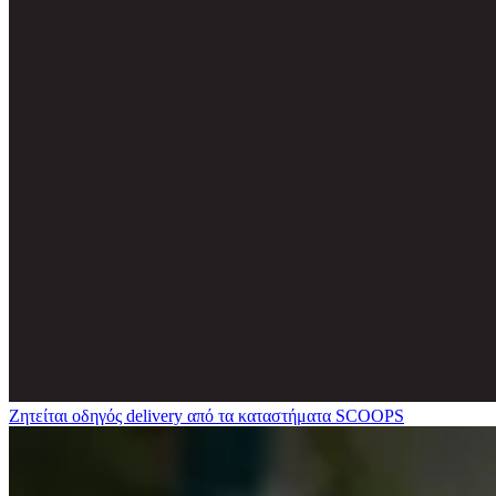
Ζητείται οδηγός delivery από τα καταστήματα SCOOPS