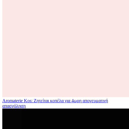
Aromaterie Kos: Ζητείται κοπέλα για 4ωρη απογευματινή
απασχόληση