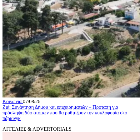
Κοινωνια
07/08/26
Ζιά: Συνάντηση Δήμου και επιχειρηματιών – Πρόταση για
πρόσληψη δύο ατόμων που θα ρυθμίζουν την κυκλοφορία στο
πάρκινγκ
ΑΓΓΕΛΙΕΣ & ADVERTORIALS