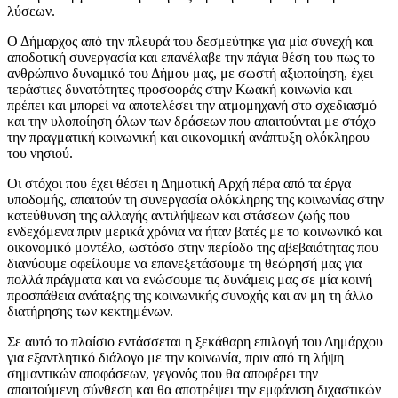
λύσεων.
Ο Δήμαρχος από την πλευρά του δεσμεύτηκε για μία συνεχή και
αποδοτική συνεργασία και επανέλαβε την πάγια θέση του πως το
ανθρώπινο δυναμικό του Δήμου μας, με σωστή αξιοποίηση, έχει
τεράστιες δυνατότητες προσφοράς στην Κωακή κοινωνία και
πρέπει και μπορεί να αποτελέσει την ατμομηχανή στο σχεδιασμό
και την υλοποίηση όλων των δράσεων που απαιτούνται με στόχο
την πραγματική κοινωνική και οικονομική ανάπτυξη ολόκληρου
του νησιού.
Οι στόχοι που έχει θέσει η Δημοτική Αρχή πέρα από τα έργα
υποδομής, απαιτούν τη συνεργασία ολόκληρης της κοινωνίας στην
κατεύθυνση της αλλαγής αντιλήψεων και στάσεων ζωής που
ενδεχόμενα πριν μερικά χρόνια να ήταν βατές με το κοινωνικό και
οικονομικό μοντέλο, ωστόσο στην περίοδο της αβεβαιότητας που
διανύουμε οφείλουμε να επανεξετάσουμε τη θεώρησή μας για
πολλά πράγματα και να ενώσουμε τις δυνάμεις μας σε μία κοινή
προσπάθεια ανάταξης της κοινωνικής συνοχής και αν μη τη άλλο
διατήρησης των κεκτημένων.
Σε αυτό το πλαίσιο εντάσσεται η ξεκάθαρη επιλογή του Δημάρχου
για εξαντλητικό διάλογο με την κοινωνία, πριν από τη λήψη
σημαντικών αποφάσεων, γεγονός που θα αποφέρει την
απαιτούμενη σύνθεση και θα αποτρέψει την εμφάνιση διχαστικών