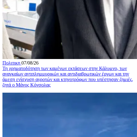
Πολιτικη
07/08/26
Τη χρηματοδότηση των καμένων εκτάσεων στην Κάλυμνο, των
αναγκαίων αντιπλημμυρικών και αντιδιαβρωτικών έργων και την
άμεση ενίσχυση αγροτών και κτηνοτρόφων που υπέστησαν ζημιές,
ζητά ο Μάνος Κόνσολας