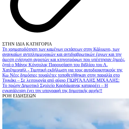
ΣΤΗΝ ΙΔΙΑ ΚΑΤΗΓΟΡΙΑ
Τη χρηματοδότηση των καμένων εκτάσεων στην Κάλυμνο, των
αναγκαίων αντιπλημμυρικών και αντιδιαβρωτικών έργων και την
άμεση ενίσχυση αγροτών και κτηνοτρόφων που υπέστησαν ζημιές,
ζητά ο Μάνος Κόνσολας
Παρουσίαση του βιβλίου του Α.
Χατζημιχαήλ - Τιμητική εκδήλωση για τους αυτοδιοικητικούς της
Κω
Νέες δημόσιες τουαλέτες τοποθετήθηκαν στην παραλία στο
Τιγκάκι – Σε λειτουργία από αύριο
ΓΙΩΡΓΑΛΛΗΣ ΜΙΧΑΛΗΣ:
Το πρώην Δημοτικό Σχολείο Καρδάμαινας καταρρέει – Η
εγκατάλειψη έχει την υπογραφή της δημοτικής αρχής!!
ΡΟΗ ΕΙΔΗΣΕΩΝ