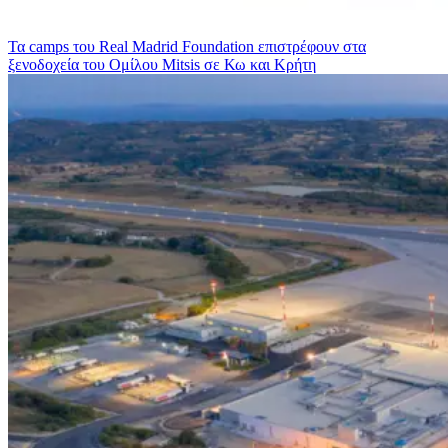
Τα camps του Real Madrid Foundation επιστρέφουν στα
ξενοδοχεία του Ομίλου Mitsis σε Κω και Κρήτη