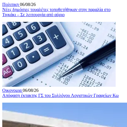
Πολιτικη
06/08/26
Νέες δημόσιες τουαλέτες τοποθετήθηκαν στην παραλία στο
Τιγκάκι – Σε λειτουργία από αύριο
Οικονομια
06/08/26
Απόφαση έκτακτης ΓΣ του Συλλόγου Λογιστικών Γραφείων Κω