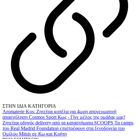
ΣΤΗΝ ΙΔΙΑ ΚΑΤΗΓΟΡΙΑ
Aromaterie Kos: Ζητείται κοπέλα για 4ωρη απογευματινή
απασχόληση
Cosmos Sport Κως - Γίνε μέλος της ομάδας μας!
Ζητείται οδηγός delivery από τα καταστήματα SCOOPS
Τα camps
του Real Madrid Foundation επιστρέφουν στα ξενοδοχεία του
Ομίλου Mitsis σε Κω και Κρήτη