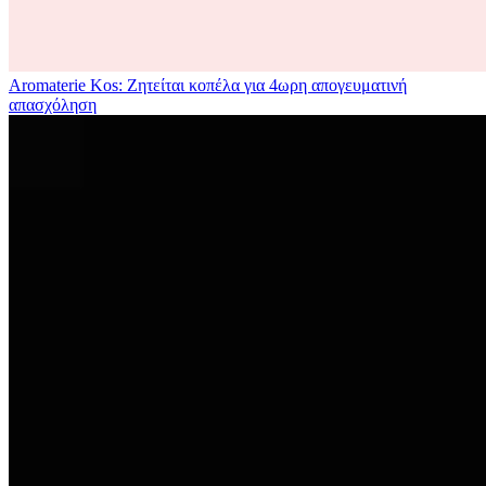
Aromaterie Kos: Ζητείται κοπέλα για 4ωρη απογευματινή
απασχόληση