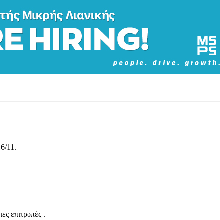
6/11.
ες επιτροπές .