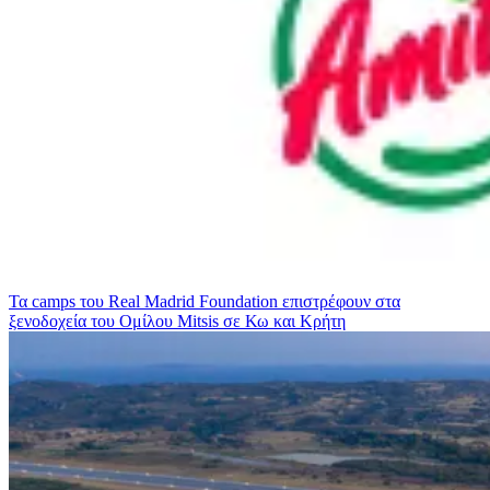
Τα camps του Real Madrid Foundation επιστρέφουν στα
ξενοδοχεία του Ομίλου Mitsis σε Κω και Κρήτη