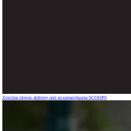
Ζητείται οδηγός delivery από τα καταστήματα SCOOPS