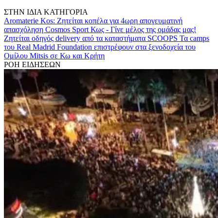
ΣΤΗΝ ΙΔΙΑ ΚΑΤΗΓΟΡΙΑ
Aromaterie Kos: Ζητείται κοπέλα για 4ωρη απογευματινή
απασχόληση
Cosmos Sport Κως - Γίνε μέλος της ομάδας μας!
Ζητείται οδηγός delivery από τα καταστήματα SCOOPS
Τα camps
του Real Madrid Foundation επιστρέφουν στα ξενοδοχεία του
Ομίλου Mitsis σε Κω και Κρήτη
ΡΟΗ ΕΙΔΗΣΕΩΝ