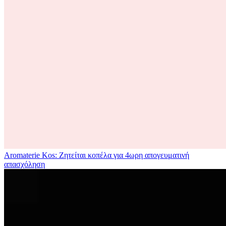
Aromaterie Kos: Ζητείται κοπέλα για 4ωρη απογευματινή
απασχόληση