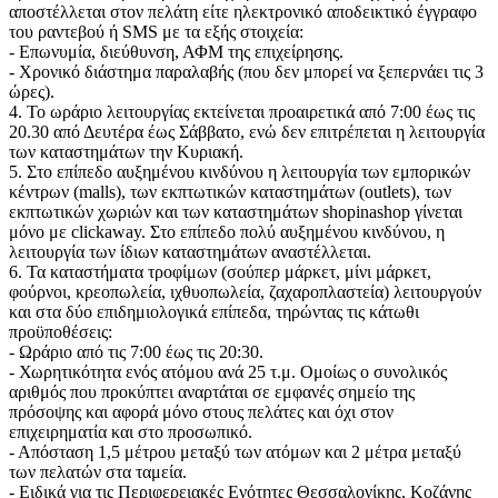
αποστέλλεται στον πελάτη είτε ηλεκτρονικό αποδεικτικό έγγραφο
του ραντεβού ή SMS με τα εξής στοιχεία:
- Επωνυμία, διεύθυνση, ΑΦΜ της επιχείρησης.
- Χρονικό διάστημα παραλαβής (που δεν μπορεί να ξεπερνάει τις 3
ώρες).
4. Το ωράριο λειτουργίας εκτείνεται προαιρετικά από 7:00 έως τις
20.30 από Δευτέρα έως Σάββατο, ενώ δεν επιτρέπεται η λειτουργία
των καταστημάτων την Κυριακή.
5. Στο επίπεδο αυξημένου κινδύνου η λειτουργία των εμπορικών
κέντρων (malls), των εκπτωτικών καταστημάτων (outlets), των
εκπτωτικών χωριών και των καταστημάτων shopinashop γίνεται
μόνο με clickaway. Στο επίπεδο πολύ αυξημένου κινδύνου, η
λειτουργία των ίδιων καταστημάτων αναστέλλεται.
6. Τα καταστήματα τροφίμων (σούπερ μάρκετ, μίνι μάρκετ,
φούρνοι, κρεοπωλεία, ιχθυοπωλεία, ζαχαροπλαστεία) λειτουργούν
και στα δύο επιδημιολογικά επίπεδα, τηρώντας τις κάτωθι
προϋποθέσεις:
- Ωράριο από τις 7:00 έως τις 20:30.
- Χωρητικότητα ενός ατόμου ανά 25 τ.μ. Ομοίως ο συνολικός
αριθμός που προκύπτει αναρτάται σε εμφανές σημείο της
πρόσοψης και αφορά μόνο στους πελάτες και όχι στον
επιχειρηματία και στο προσωπικό.
- Απόσταση 1,5 μέτρου μεταξύ των ατόμων και 2 μέτρα μεταξύ
των πελατών στα ταμεία.
- Ειδικά για τις Περιφερειακές Ενότητες Θεσσαλονίκης, Κοζάνης