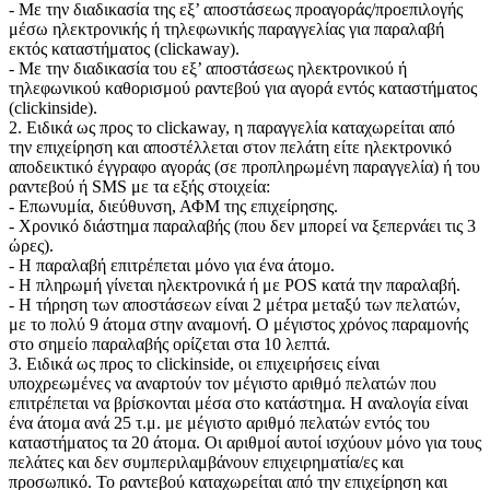
- Με την διαδικασία της εξ’ αποστάσεως προαγοράς/προεπιλογής
μέσω ηλεκτρονικής ή τηλεφωνικής παραγγελίας για παραλαβή
εκτός καταστήματος (clickaway).
- Με την διαδικασία του εξ’ αποστάσεως ηλεκτρονικού ή
τηλεφωνικού καθορισμού ραντεβού για αγορά εντός καταστήματος
(clickinside).
2. Ειδικά ως προς το clickaway, η παραγγελία καταχωρείται από
την επιχείρηση και αποστέλλεται στον πελάτη είτε ηλεκτρονικό
αποδεικτικό έγγραφο αγοράς (σε προπληρωμένη παραγγελία) ή του
ραντεβού ή SMS με τα εξής στοιχεία:
- Επωνυμία, διεύθυνση, ΑΦΜ της επιχείρησης.
- Χρονικό διάστημα παραλαβής (που δεν μπορεί να ξεπερνάει τις 3
ώρες).
- Η παραλαβή επιτρέπεται μόνο για ένα άτομο.
- Η πληρωμή γίνεται ηλεκτρονικά ή με POS κατά την παραλαβή.
- Η τήρηση των αποστάσεων είναι 2 μέτρα μεταξύ των πελατών,
με το πολύ 9 άτομα στην αναμονή. Ο μέγιστος χρόνος παραμονής
στο σημείο παραλαβής ορίζεται στα 10 λεπτά.
3. Ειδικά ως προς το clickinside, οι επιχειρήσεις είναι
υποχρεωμένες να αναρτούν τον μέγιστο αριθμό πελατών που
επιτρέπεται να βρίσκονται μέσα στο κατάστημα. Η αναλογία είναι
ένα άτομα ανά 25 τ.μ. με μέγιστο αριθμό πελατών εντός του
καταστήματος τα 20 άτομα. Οι αριθμοί αυτοί ισχύουν μόνο για τους
πελάτες και δεν συμπεριλαμβάνουν επιχειρηματία/ες και
προσωπικό. Το ραντεβού καταχωρείται από την επιχείρηση και