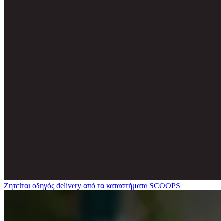
Ζητείται οδηγός delivery από τα καταστήματα SCOOPS