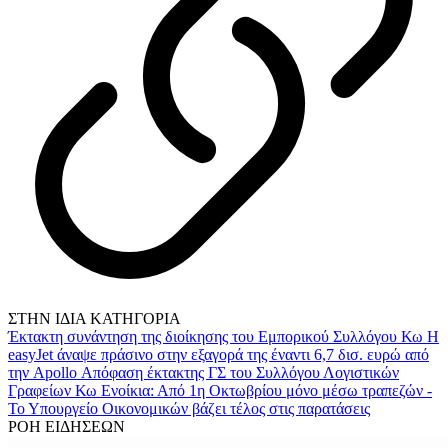
ΣΤΗΝ ΙΔΙΑ ΚΑΤΗΓΟΡΙΑ
Έκτακτη συνάντηση της διοίκησης του Εμπορικού Συλλόγου Κω
Η
easyJet άναψε πράσινο στην εξαγορά της έναντι 6,7 δισ. ευρώ από
την Apollo
Απόφαση έκτακτης ΓΣ του Συλλόγου Λογιστικών
Γραφείων Κω
Ενοίκια: Από 1η Οκτωβρίου μόνο μέσω τραπεζών -
Το Υπουργείο Οικονομικών βάζει τέλος στις παρατάσεις
ΡΟΗ ΕΙΔΗΣΕΩΝ