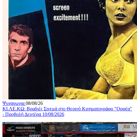
Ψυχαγωγια
08/08/26
ΚΙ.ΛΕ.ΚΩ: Βραδιές Σινεμά στο Θερινό Κινηματογράφο "Ορφέα"
- Προβολή Δευτέρα 10/08/2026