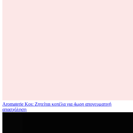
Aromaterie Kos: Ζητείται κοπέλα για 4ωρη απογευματινή
απασχόληση