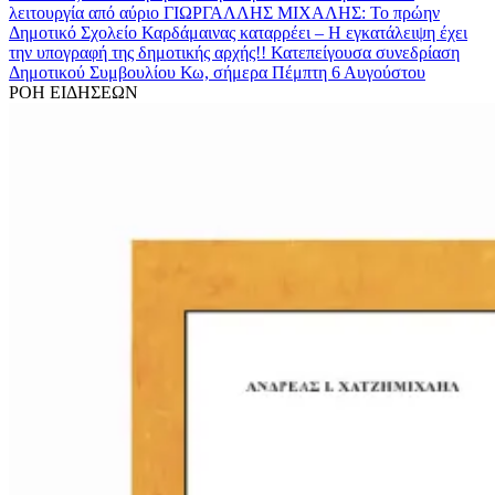
λειτουργία από αύριο
ΓΙΩΡΓΑΛΛΗΣ ΜΙΧΑΛΗΣ: Το πρώην
Δημοτικό Σχολείο Καρδάμαινας καταρρέει – Η εγκατάλειψη έχει
την υπογραφή της δημοτικής αρχής!!
Κατεπείγουσα συνεδρίαση
Δημοτικού Συμβουλίου Κω, σήμερα Πέμπτη 6 Αυγούστου
ΡΟΗ ΕΙΔΗΣΕΩΝ