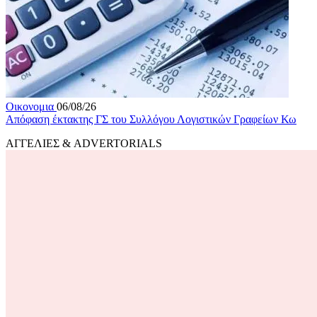
Οικονομια
06/08/26
Απόφαση έκτακτης ΓΣ του Συλλόγου Λογιστικών Γραφείων Κω
ΑΓΓΕΛΙΕΣ & ADVERTORIALS