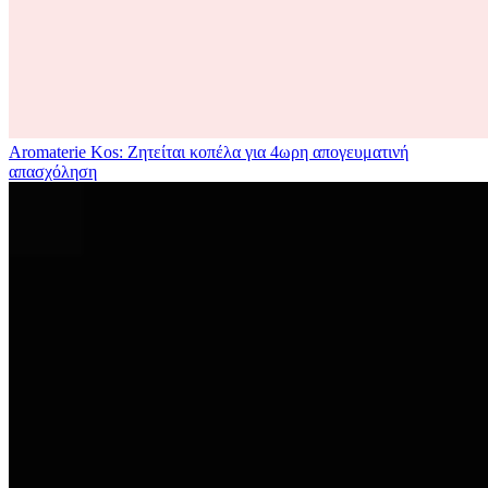
Aromaterie Kos: Ζητείται κοπέλα για 4ωρη απογευματινή
απασχόληση