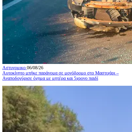
Αστυνομικο
06/08/26
Αυτοκίνητο μπήκε παράνομα σε μονόδρομο στο Μαστιχάρι –
Αναποδογύρισε όχημα με μητέρα και 5χρονο παιδί