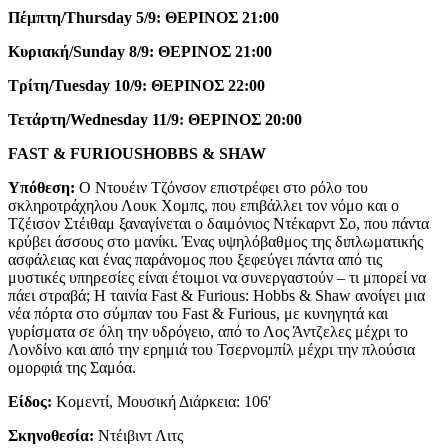
Πέμπτη/
Thursday
5/9: ΘΕΡΙΝΟΣ 21:00
Κυριακή/
Sunday
8/9: ΘΕΡΙΝΟΣ 21:00
Τρίτη/
Tuesday
10/9: ΘΕΡΙΝΟΣ 22:00
Τετάρτη/
Wednesday
11/9: ΘΕΡΙΝΟΣ 20:00
FAST
&
FURIOUS
HOBBS
&
SHAW
Υπόθεση:
Ο Ντουέιν Τζόνσον επιστρέφει στο ρόλο του
σκληροτράχηλου Λουκ Χομπς, που επιβάλλει τον νόμο και ο
Τζέισον Στέιθαμ ξαναγίνεται ο δαιμόνιος Ντέκαρντ Σο, που πάντα
κρύβει άσσους στο μανίκι. Ένας υψηλόβαθμος της διπλωματικής
ασφάλειας και ένας παράνομος που ξεφεύγει πάντα από τις
μυστικές υπηρεσίες είναι έτοιμοι να συνεργαστούν – τι μπορεί να
πάει στραβά; Η ταινία Fast & Furious: Hobbs & Shaw ανοίγει μια
νέα πόρτα στο σύμπαν του Fast & Furious, με κυνηγητά και
γυρίσματα σε όλη την υδρόγειο, από το Λος Άντζελες μέχρι το
Λονδίνο και από την ερημιά του Τσερνομπίλ μέχρι την πλούσια
ομορφιά της Σαμόα.
Είδος:
Κομεντί, Μουσική Διάρκεια: 106'
Σκηνοθεσία:
Ντέιβιντ Λιτς