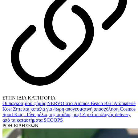
ΣΤΗΝ ΙΔΙΑ ΚΑΤΗΓΟΡΙΑ
Οι παγκοσμίου φήμης NERVO στο Ammos Beach Bar!
Aromaterie
Kos: Ζητείται κοπέλα για 4ωρη απογευματινή απασχόληση
Cosmos
Sport Κως - Γίνε μέλος της ομάδας μας!
Ζητείται οδηγός delivery
από τα καταστήματα SCOOPS
ΡΟΗ ΕΙΔΗΣΕΩΝ