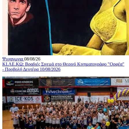
Ψυχαγωγια
08/08/26
ΚΙ.ΛΕ.ΚΩ: Βραδιές Σινεμά στο Θερινό Κινηματογράφο "Ορφέα"
- Προβολή Δευτέρα 10/08/2026