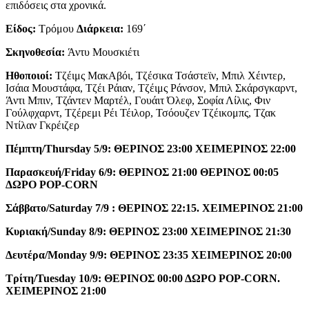
επιδόσεις στα χρονικά.
Είδος:
Τρόμου
Διάρκεια:
169΄
Σκηνοθεσία:
Άντυ Μουσκιέτι
Ηθοποιοί:
Τζέιμς ΜακΑβόι, Τζέσικα Τσάστεϊν, Μπιλ Χέιντερ,
Ισάια Μουστάφα, Τζέι Ράιαν, Τζέιμς Ράνσον, Μπιλ Σκάρσγκαρντ,
Άντι Μπιν, Τζάντεν Μαρτέλ, Γουάιτ Όλεφ, Σοφία Λίλις, Φιν
Γούλφχαρντ, Τζέρεμι Ρέι Τέιλορ, Τσόουζεν Τζέικομπς, Τζακ
Ντίλαν Γκρέιζερ
Πέμπτη/
Thursday
5/9: ΘΕΡΙΝΟΣ 23:00 ΧΕΙΜΕΡΙΝΟΣ 22:00
Παρασκευή/
Friday
6/9: ΘΕΡΙΝΟΣ 21:00 ΘΕΡΙΝΟΣ 00:05
ΔΩΡΟ
POP
-
CORN
Σάββατο/
Saturday
7/9 : ΘΕΡΙΝΟΣ 22:15. ΧΕΙΜΕΡΙΝΟΣ 21:00
Κυριακή/
Sunday
8/9: ΘΕΡΙΝΟΣ 23:00
XEIME
ΡΙΝΟΣ 21:30
Δευτέρα/
Monday
9/9: ΘΕΡΙΝΟΣ 23:35
XEIME
ΡΙΝΟΣ 20:00
Τρίτη/
Tuesday
10/9: ΘΕΡΙΝΟΣ 00:00 ΔΩΡΟ
POP
-
CORN
.
XEIME
ΡΙΝΟΣ 21:00