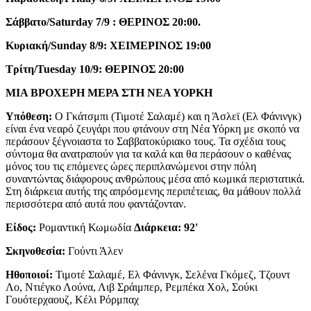
Σάββατο/
Saturday
7/9 : ΘΕΡΙΝΟΣ 20:00.
Κυριακή/
Sunday
8/9:
XEIME
ΡΙΝΟΣ 19:00
Τρίτη/
Tuesday
10/9: Θ
E
ΡΙΝΟΣ 20:00
ΜΙΑ ΒΡΟΧΕΡΗ ΜΕΡΑ ΣΤΗ ΝΕΑ ΥΟΡΚΗ
Υπόθεση:
Ο Γκάτσμπι (Τιμοτέ Σαλαμέ) και η Άσλεϊ (Ελ Φάνινγκ)
είναι ένα νεαρό ζευγάρι που φτάνουν στη Νέα Υόρκη με σκοπό να
περάσουν ξέγνοιαστα το Σαββατοκύριακο τους. Τα σχέδια τους
σύντομα θα ανατραπούν για τα καλά και θα περάσουν ο καθένας
μόνος του τις επόμενες ώρες περιπλανώμενοι στην πόλη
συναντώντας διάφορους ανθρώπους μέσα από κωμικά περιστατικά.
Στη διάρκεια αυτής της απρόσμενης περιπέτειας, θα μάθουν πολλά
περισσότερα από αυτά που φαντάζονταν.
Είδος:
Ρομαντική Κωμωδία
Διάρκεια: 92'
Σκηνοθεσία:
Γούντι Άλεν
Ηθοποιοί:
Τιμοτέ Σαλαμέ, Ελ Φάνινγκ, Σελένα Γκόμεζ, Τζουντ
Λο, Ντιέγκο Λούνα, Λιβ Σράιμπερ, Ρεμπέκα Χολ, Σούκι
Γουότερχαουζ, Κέλι Ρόρμπαχ