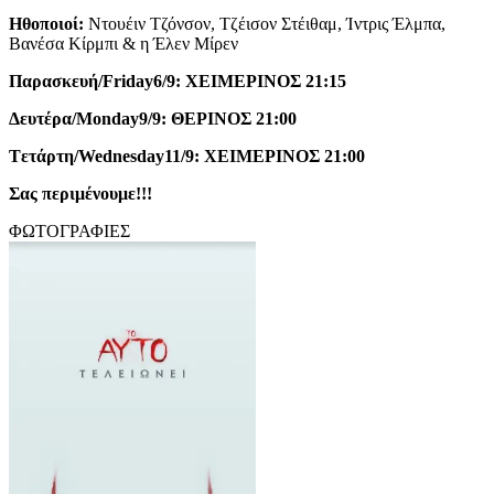
Ηθοποιοί:
Ντουέιν Τζόνσον, Τζέισον Στέιθαμ, Ίντρις Έλμπα,
Βανέσα Κίρμπι & η Έλεν Μίρεν
Παρασκευή/
Friday
6/9: ΧΕΙΜΕΡΙΝΟΣ 21:15
Δευτέρα/
Monday
9/9: Θ
E
ΡΙΝΟΣ 21:00
T
ετάρτη/
Wednesday
11/9:
XEIME
ΡΙΝΟΣ 21:00
Σας περιμένουμε!!!
ΦΩΤΟΓΡΑΦΙΕΣ