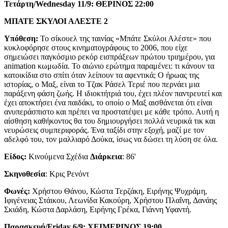
Τετάρτη/
Wednesday
11/9: ΘΕΡΙΝΟΣ 22:00
ΜΠΑΤΕ ΣΚΥΛΟΙ ΑΛΕΣΤΕ 2
Υπόθεση:
Το σίκουελ της ταινίας «Μπάτε Σκύλοι Αλέστε» που
κυκλοφόρησε στους κινηματογράφους το 2006, που είχε
σημειώσει παγκόσμιο ρεκόρ εισπράξεων πρώτου τριημέρου, για
animation κωμωδία. Το αιώνιο ερώτημα παραμένει: τι κάνουν τα
κατοικίδια στο σπίτι όταν λείπουν τα αφεντικά; Ο ήρωας της
ιστορίας, ο Μαξ, είναι το Τζακ Ράσελ Τεριέ που περνάει μια
παράξενη φάση ζωής. Η ιδιοκτήτριά του, έχει πλέον παντρευτεί και
έχει αποκτήσει ένα παιδάκι, το οποίο ο Μαξ αισθάνεται ότι είναι
ανυπεράσπιστο και πρέπει να προστατέψει με κάθε τρόπο. Αυτή η
αίσθηση καθήκοντος θα του δημιουργήσει πολλά νευρικά τικ και
νευρώσεις συμπεριφοράς. Ένα ταξίδι στην εξοχή, μαζί με τον
αδελφό του, τον μαλλιαρό Δούκα, ίσως να δώσει τη λύση σε όλα.
Eίδος:
Kινούμενα Σχέδια
Διάρκεια
: 86'
Σκηνοθεσία
: Κρις Ρενόντ
Φωνές:
Χρήστου Θάνου, Κώστα Τερζάκη, Ειρήνης Ψυχράμη,
Ιφιγένειας Στάικου, Λεωνίδα Κακούρη, Χρήστου Πλαΐνη, Δανάης
Σκιάδη, Κώστα Δαρλάση, Ειρήνης Γρέκα, Γιάννη Υφαντή.
Παρασκευή/
Friday
6/9:
XEIME
ΡΙΝΟΣ 19:00