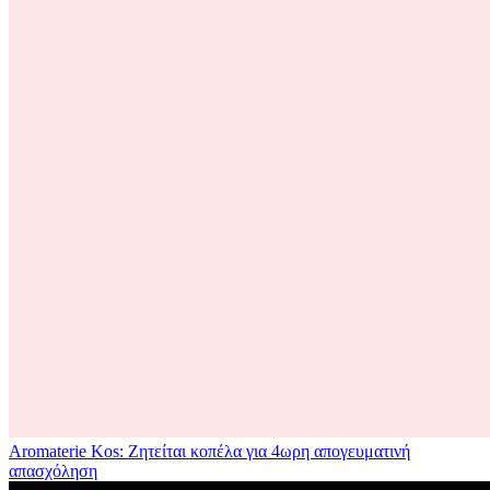
Aromaterie Kos: Ζητείται κοπέλα για 4ωρη απογευματινή
απασχόληση