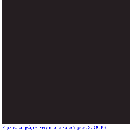
Ζητείται οδηγός delivery από τα καταστήματα SCOOPS