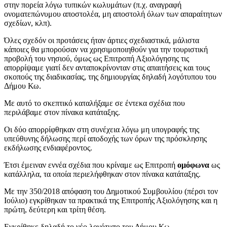
στην πορεία λόγω τυπικών κωλυμάτων (π.χ. αναγραφή
ονοματεπώνυμου αποστολέα, μη αποστολή όλων των απαραίτητων
σχεδίων, κλπ).
Όλες σχεδόν οι προτάσεις ήταν άρτιες σχεδιαστικά, μάλιστα
κάποιες θα μπορούσαν να χρησιμοποιηθούν για την τουριστική
προβολή του νησιού, όμως ως Επιτροπή Αξιολόγησης τις
απορρίψαμε γιατί δεν ανταποκρίνονταν στις απαιτήσεις και τους
σκοπούς της διαδικασίας, της δημιουργίας δηλαδή λογότυπου του
Δήμου Κω.
Με αυτό το σκεπτικό καταλήξαμε σε έντεκα σχέδια που
περιλάβαμε στον πίνακα κατάταξης.
Οι δύο απορρίφθηκαν στη συνέχεια λόγω μη υπογραφής της
υπεύθυνης δήλωσης περί αποδοχής των όρων της πρόσκλησης
εκδήλωσης ενδιαφέροντος.
Έτσι έμειναν εννέα σχέδια που κρίναμε ως Επιτροπή
ομόφωνα
ως
κατάλληλα, τα οποία περιελήφθηκαν στον πίνακα κατάταξης.
Με την 350/2018 απόφαση του Δημοτικού Συμβουλίου (πέρσι τον
Ιούλιο) εγκρίθηκαν τα πρακτικά της Επιτροπής Αξιολόγησης και η
πρώτη, δεύτερη και τρίτη θέση.
Εγκρίθηκε δηλαδή το νέο λογότυπο του Δήμου Κω.