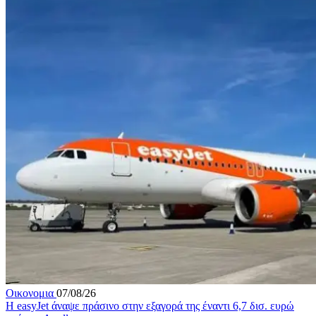
Οικονομια
07/08/26
Η easyJet άναψε πράσινο στην εξαγορά της έναντι 6,7 δισ. ευρώ