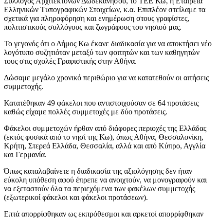
Σύλλογος Αρχιτεκτόνων Δωδεκανήσου, το ΤΕΕ Κω, η Εταιρεία
Ελληνικών Τυπογραφικών Στοιχείων, κ.α. Επιπλέον στείλαμε τα
σχετικά για πληροφόρηση και ενημέρωση στους γραφίστες,
πολιτιστικούς συλλόγους και ζωγράφους του νησιού μας.
Το γεγονός ότι ο Δήμος Κω έκανε διαδικασία για να αποκτήσει νέο
λογότυπο συζητιόταν μεταξύ των φοιτητών και των καθηγητών
τους στις σχολές Γραφιστικής στην Αθήνα.
Δώσαμε μεγάλο χρονικό περιθώριο για να κατατεθούν οι αιτήσεις
συμμετοχής.
Κατατέθηκαν 49 φάκελοι που αντιστοιχούσαν σε 64 προτάσεις
καθώς είχαμε πολλές συμμετοχές με δύο προτάσεις.
Φάκελοι συμμετοχών ήρθαν από διάφορες περιοχές της Ελλάδας
(εκτός φυσικά από το νησί της Κω), όπως Αθήνα, Θεσσαλονίκη,
Κρήτη, Στερεά Ελλάδα, Θεσσαλία, αλλά και από Κύπρο, Αγγλία
και Γερμανία.
Όπως καταλαβαίνετε η διαδικασία της αξιολόγησης δεν ήταν
εύκολη υπόθεση αφού έπρεπε να ανοιχτούν, να μονογραφούν και
να εξεταστούν όλα τα περιεχόμενα των φακέλων συμμετοχής
(εξωτερικοί φάκελοι και φάκελοι προτάσεων).
Επτά απορρίφθηκαν ως εκπρόθεσμοι και αρκετοί απορρίφθηκαν