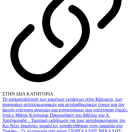
ΣΤΗΝ ΙΔΙΑ ΚΑΤΗΓΟΡΙΑ
Τη χρηματοδότηση των καμένων εκτάσεων στην Κάλυμνο, των
αναγκαίων αντιπλημμυρικών και αντιδιαβρωτικών έργων και την
άμεση ενίσχυση αγροτών και κτηνοτρόφων που υπέστησαν ζημιές,
ζητά ο Μάνος Κόνσολας
Παρουσίαση του βιβλίου του Α.
Χατζημιχαήλ - Τιμητική εκδήλωση για τους αυτοδιοικητικούς της
Κω
Νέες δημόσιες τουαλέτες τοποθετήθηκαν στην παραλία στο
Τιγκάκι – Σε λειτουργία από αύριο
ΓΙΩΡΓΑΛΛΗΣ ΜΙΧΑΛΗΣ: