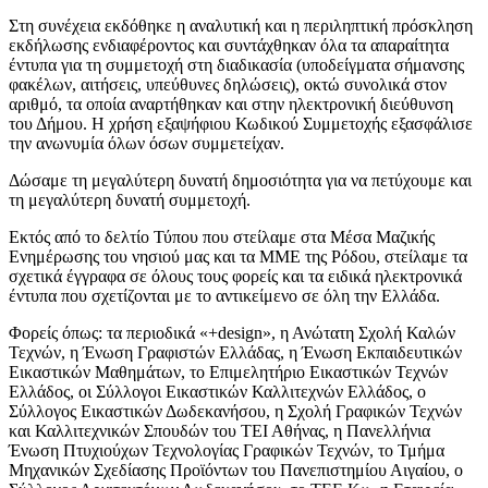
Στη συνέχεια εκδόθηκε η αναλυτική και η περιληπτική πρόσκληση
εκδήλωσης ενδιαφέροντος και συντάχθηκαν όλα τα απαραίτητα
έντυπα για τη συμμετοχή στη διαδικασία (υποδείγματα σήμανσης
φακέλων, αιτήσεις, υπεύθυνες δηλώσεις), οκτώ συνολικά στον
αριθμό, τα οποία αναρτήθηκαν και στην ηλεκτρονική διεύθυνση
του Δήμου. Η χρήση εξαψήφιου Κωδικού Συμμετοχής εξασφάλισε
την ανωνυμία όλων όσων συμμετείχαν.
Δώσαμε τη μεγαλύτερη δυνατή δημοσιότητα για να πετύχουμε και
τη μεγαλύτερη δυνατή συμμετοχή.
Εκτός από το δελτίο Τύπου που στείλαμε στα Μέσα Μαζικής
Ενημέρωσης του νησιού μας και τα ΜΜΕ της Ρόδου, στείλαμε τα
σχετικά έγγραφα σε όλους τους φορείς και τα ειδικά ηλεκτρονικά
έντυπα που σχετίζονται με το αντικείμενο σε όλη την Ελλάδα.
Φορείς όπως: τα περιοδικά «+design», η Ανώτατη Σχολή Καλών
Τεχνών, η Ένωση Γραφιστών Ελλάδας, η Ένωση Εκπαιδευτικών
Εικαστικών Μαθημάτων, το Επιμελητήριο Εικαστικών Τεχνών
Ελλάδος, οι Σύλλογοι Εικαστικών Καλλιτεχνών Ελλάδος, ο
Σύλλογος Εικαστικών Δωδεκανήσου, η Σχολή Γραφικών Τεχνών
και Καλλιτεχνικών Σπουδών του ΤΕΙ Αθήνας, η Πανελλήνια
Ένωση Πτυχιούχων Τεχνολογίας Γραφικών Τεχνών, το Τμήμα
Μηχανικών Σχεδίασης Προϊόντων του Πανεπιστημίου Αιγαίου, ο