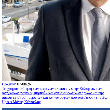
Πολιτικη
07/08/26
Τη χρηματοδότηση των καμένων εκτάσεων στην Κάλυμνο, των
αναγκαίων αντιπλημμυρικών και αντιδιαβρωτικών έργων και την
άμεση ενίσχυση αγροτών και κτηνοτρόφων που υπέστησαν ζημιές,
ζητά ο Μάνος Κόνσολας