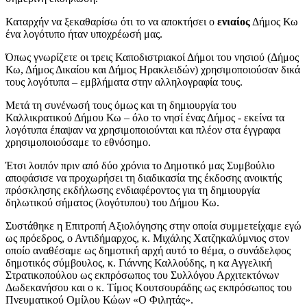
Καταρχήν να ξεκαθαρίσω ότι το να αποκτήσει ο
ενιαίος
Δήμος Κω
ένα λογότυπο ήταν υποχρέωσή μας.
Όπως γνωρίζετε οι τρεις Καποδιστριακοί Δήμοι του νησιού (Δήμος
Κω, Δήμος Δικαίου και Δήμος Ηρακλειδών) χρησιμοποιούσαν δικά
τους λογότυπα – εμβλήματα στην αλληλογραφία τους.
Μετά τη συνένωσή τους όμως και τη δημιουργία του
Καλλικρατικού Δήμου Κω – όλο το νησί ένας Δήμος - εκείνα τα
λογότυπα έπαψαν να χρησιμοποιούνται και πλέον στα έγγραφα
χρησιμοποιούσαμε το εθνόσημο.
Έτσι λοιπόν πριν από δύο χρόνια το Δημοτικό μας Συμβούλιο
αποφάσισε να προχωρήσει τη διαδικασία της έκδοσης ανοικτής
πρόσκλησης εκδήλωσης ενδιαφέροντος για τη δημιουργία
δηλωτικού σήματος (λογότυπου) του Δήμου Κω.
Συστάθηκε η Επιτροπή Αξιολόγησης στην οποία συμμετείχαμε εγώ
ως πρόεδρος, ο Αντιδήμαρχος, κ. Μιχάλης Χατζηκαλύμνιος στον
οποίο αναθέσαμε ως δημοτική αρχή αυτό το θέμα, ο συνάδελφος
δημοτικός σύμβουλος, κ. Γιάννης Καλλούδης, η κα Αγγελική
Στρατικοπούλου ως εκπρόσωπος του Συλλόγου Αρχιτεκτόνων
Δωδεκανήσου και ο κ. Τίμος Κουτσουράδης ως εκπρόσωπος του
Πνευματικού Ομίλου Κώων «Ο Φιλητάς».