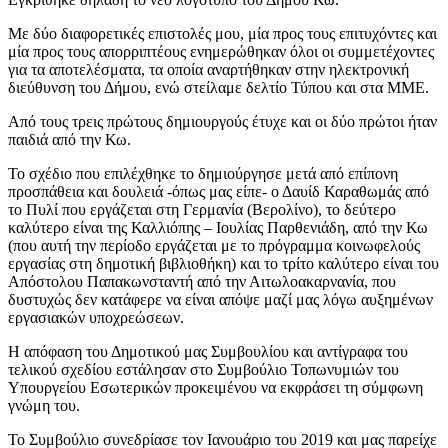
Με δύο διαφορετικές επιστολές μου, μία προς τους επιτυχόντες και
μία προς τους απορριπτέους ενημερώθηκαν όλοι οι συμμετέχοντες
για τα αποτελέσματα, τα οποία αναρτήθηκαν στην ηλεκτρονική
διεύθυνση του Δήμου, ενώ στείλαμε δελτίο Τύπου και στα ΜΜΕ.
Από τους τρεις πρώτους δημιουργούς έτυχε και οι δύο πρώτοι ήταν
παιδιά από την Κω.
Το σχέδιο που επιλέχθηκε το δημιούργησε μετά από επίπονη
προσπάθεια και δουλειά -όπως μας είπε- ο Δαυίδ Καραθωμάς από
το Πυλί που εργάζεται στη Γερμανία (Βερολίνο), το δεύτερο
καλύτερο είναι της Καλλιόπης – Ιουλίας Παρθενιάδη, από την Κω
(που αυτή την περίοδο εργάζεται με το πρόγραμμα κοινωφελούς
εργασίας στη δημοτική βιβλιοθήκη) και το τρίτο καλύτερο είναι του
Απόστολου Παπακωνσταντή από την Αιτωλοακαρνανία, που
δυστυχώς δεν κατάφερε να είναι απόψε μαζί μας λόγω αυξημένων
εργασιακών υποχρεώσεων.
Η απόφαση του Δημοτικού μας Συμβουλίου και αντίγραφα του
τελικού σχεδίου εστάλησαν στο Συμβούλιο Τοπωνυμιών του
Υπουργείου Εσωτερικών προκειμένου να εκφράσει τη σύμφωνη
γνώμη του.
Το Συμβούλιο συνεδρίασε τον Ιανουάριο του 2019 και μας παρείχε