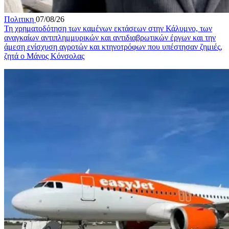
Πολιτικη
07/08/26
Τη χρηματοδότηση των καμένων εκτάσεων στην Κάλυμνο, των
αναγκαίων αντιπλημμυρικών και αντιδιαβρωτικών έργων και την
άμεση ενίσχυση αγροτών και κτηνοτρόφων που υπέστησαν ζημιές,
ζητά ο Μάνος Κόνσολας