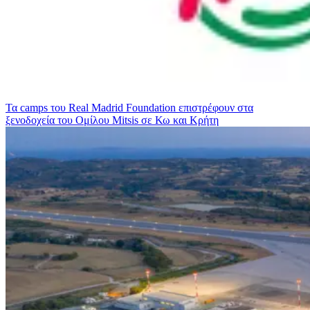
Τα camps του Real Madrid Foundation επιστρέφουν στα
ξενοδοχεία του Ομίλου Mitsis σε Κω και Κρήτη