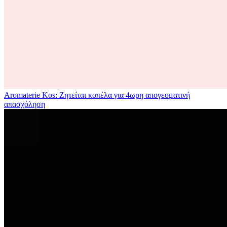
Aromaterie Kos: Ζητείται κοπέλα για 4ωρη απογευματινή
απασχόληση