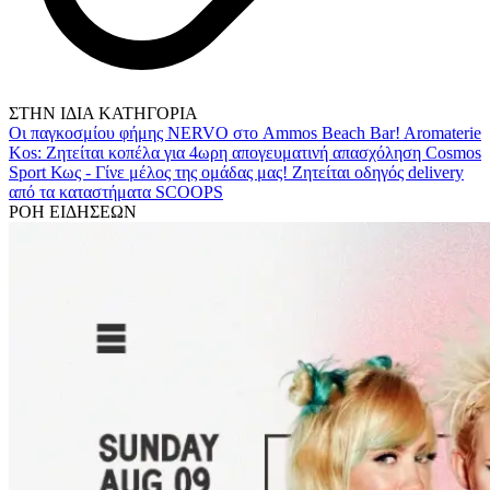
ΣΤΗΝ ΙΔΙΑ ΚΑΤΗΓΟΡΙΑ
Οι παγκοσμίου φήμης NERVO στο Ammos Beach Bar!
Aromaterie
Kos: Ζητείται κοπέλα για 4ωρη απογευματινή απασχόληση
Cosmos
Sport Κως - Γίνε μέλος της ομάδας μας!
Ζητείται οδηγός delivery
από τα καταστήματα SCOOPS
ΡΟΗ ΕΙΔΗΣΕΩΝ