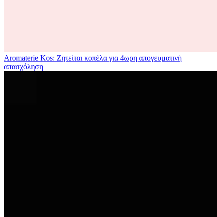
Aromaterie Kos: Ζητείται κοπέλα για 4ωρη απογευματινή
απασχόληση