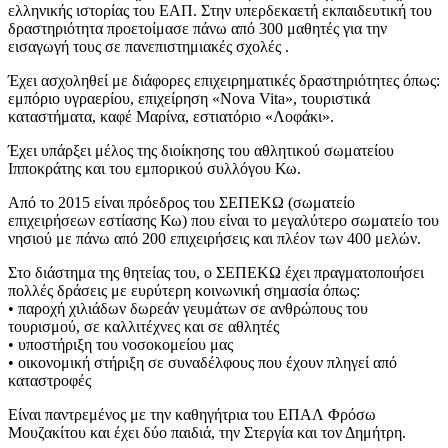
ελληνικής ιστορίας του ΕΑΠ. Στην υπερδεκαετή εκπαιδευτική του
δραστηριότητα προετοίμασε πάνω από 300 μαθητές για την
εισαγωγή τους σε πανεπιστημιακές σχολές .
Έχει ασχοληθεί με διάφορες επιχειρηματικές δραστηριότητες όπως:
εμπόριο υγραερίου, επιχείρηση «Νova Vita», τουριστικά
καταστήματα, καφέ Μαρίνα, εστιατόριο «Λοφάκι».
Έχει υπάρξει μέλος της διοίκησης του αθλητικού σωματείου
Ιπποκράτης και του εμπορικού συλλόγου Κω.
Από το 2015 είναι πρόεδρος του ΣΕΠΕΚΩ (σωματείο
επιχειρήσεων εστίασης Κω) που είναι το μεγαλύτερο σωματείο του
νησιού με πάνω από 200 επιχειρήσεις και πλέον των 400 μελών.
Στο διάστημα της θητείας του, ο ΣΕΠΕΚΩ έχει πραγματοποιήσει
πολλές δράσεις με ευρύτερη κοινωνική σημασία όπως:
• παροχή χιλιάδων δωρεάν γευμάτων σε ανθρώπους του
τουρισμού, σε καλλιτέχνες και σε αθλητές
• υποστήριξη του νοσοκομείου μας
• οικονομική στήριξη σε συναδέλφους που έχουν πληγεί από
καταστροφές
Είναι παντρεμένος με την καθηγήτρια του ΕΠΑΛ Φρόσω
Μουζακίτου και έχει δύο παιδιά, την Στεργία και τον Δημήτρη.