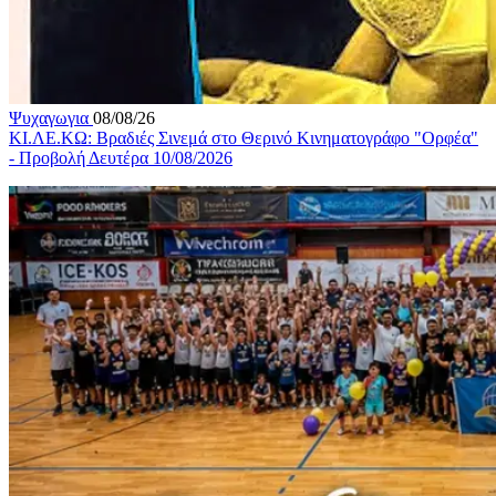
Ψυχαγωγια
08/08/26
ΚΙ.ΛΕ.ΚΩ: Βραδιές Σινεμά στο Θερινό Κινηματογράφο "Ορφέα"
- Προβολή Δευτέρα 10/08/2026