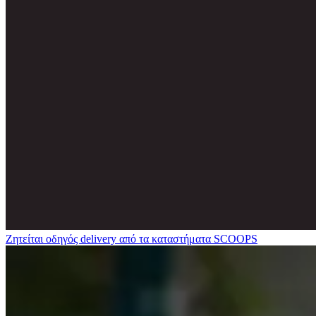
Ζητείται οδηγός delivery από τα καταστήματα SCOOPS