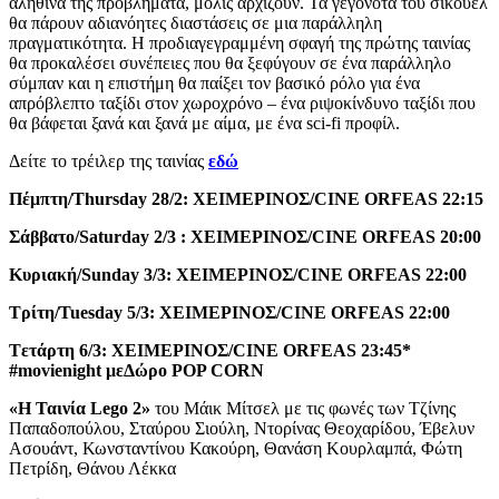
αληθινά της προβλήματα, μόλις αρχίζουν. Τα γεγονότα του σίκουελ
θα πάρουν αδιανόητες διαστάσεις σε μια παράλληλη
πραγματικότητα. Η προδιαγεγραμμένη σφαγή της πρώτης ταινίας
θα προκαλέσει συνέπειες που θα ξεφύγουν σε ένα παράλληλο
σύμπαν και η επιστήμη θα παίξει τον βασικό ρόλο για ένα
απρόβλεπτο ταξίδι στον χωροχρόνο – ένα ριψοκίνδυνο ταξίδι που
θα βάφεται ξανά και ξανά με αίμα, με ένα sci-fi προφίλ.
Δείτε το τρέιλερ της ταινίας
εδώ
Πέμπτη
/Thursday 28/2:
ΧΕΙΜΕΡΙΝΟΣ
/CINE ORFEAS 22:15
Σάββατο
/Saturday 2/3 :
ΧΕΙΜΕΡΙΝΟΣ
/CINE ORFEAS 20:00
Κυριακή
/Sunday 3/3:
ΧΕΙΜΕΡΙΝΟΣ
/CINE ORFEAS 22:00
T
ρίτη
/Tuesday 5/3:
ΧΕΙΜΕΡΙΝΟΣ
/CINE ORFEAS
22:00
T
ετάρτη
6/3:
ΧΕΙΜΕΡΙΝΟΣ
/CINE ORFEAS
23:45*
#movienight
με
Δώρο
POP CORN
«Η Ταινία
Lego
2»
του Mάικ Μίτσελ με τις φωνές των Τζίνης
Παπαδοπούλου, Σταύρου Σιούλη, Ντορίνας Θεοχαρίδου, Έβελυν
Ασουάντ, Κωνσταντίνου Κακούρη, Θανάση Κουρλαμπά, Φώτη
Πετρίδη, Θάνου Λέκκα