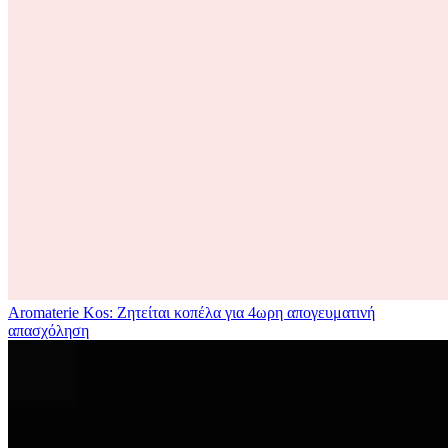
Aromaterie Kos: Ζητείται κοπέλα για 4ωρη απογευματινή
απασχόληση