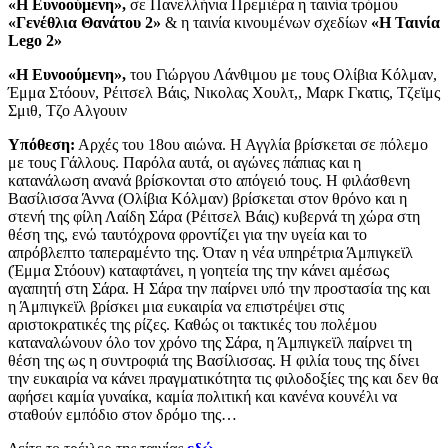
«
Η Ευνοούμενη
»,
σε Πανελλήνια Πρεμιέρα η ταινία τρόμου
«Γενέθλια Θανάτου 2»
& η ταινία κινουμένων σχεδίων
«Η Ταινία
Lego
2»
«
Η Ευνοούμενη
»,
του Γιώργου Λάνθιμου με τους Ολίβια Κόλμαν,
Έμμα Στόουν, Ρέιτσελ Βάις, Νικολας Χουλτ,, Μαρκ Γκατις, Τζεϊμς
Σμιθ, Τζο Αλγουιν
Υπόθεση:
Αρχές του 18ου αιώνα. Η Αγγλία βρίσκεται σε πόλεμο
με τους Γάλλους. Παρόλα αυτά, οι αγώνες πάπιας και η
κατανάλωση ανανά βρίσκονται στο απόγειό τους. Η φιλάσθενη
Βασίλισσα Άννα (Ολίβια Κόλμαν) βρίσκεται στον θρόνο και η
στενή της φίλη Λαίδη Σάρα (Ρέιτσελ Βάις) κυβερνά τη χώρα στη
θέση της, ενώ ταυτόχρονα φροντίζει για την υγεία και το
απρόβλεπτο ταπεραμέντο της. Όταν η νέα υπηρέτρια Άμπιγκεϊλ
(Έμμα Στόουν) καταφτάνει, η γοητεία της την κάνει αμέσως
αγαπητή στη Σάρα. Η Σάρα την παίρνει υπό την προστασία της και
η Άμπιγκεϊλ βρίσκει μια ευκαιρία να επιστρέψει στις
αριστοκρατικές της ρίζες. Καθώς οι τακτικές του πολέμου
καταναλώνουν όλο τον χρόνο της Σάρα, η Άμπιγκεϊλ παίρνει τη
θέση της ως η συντροφιά της Βασίλισσας. Η φιλία τους της δίνει
την ευκαιρία να κάνει πραγματικότητα τις φιλοδοξίες της και δεν θα
αφήσει καμία γυναίκα, καμία πολιτική και κανένα κουνέλι να
σταθούν εμπόδιο στον δρόμο της…