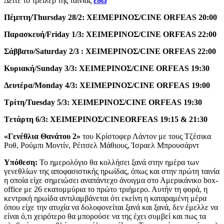
Δείτε το τρέιλερ της ταινίας
εδώ
Πέμπτη
/Thursday 28/2:
ΧΕΙΜΕΡΙΝΟΣ
/CINE ORFEAS 20:00
Παρασκευή
/Friday 1/3:
ΧΕΙΜΕΡΙΝΟΣ
/CINE ORFEAS 22:00
Σάββατο
/Saturday 2/3 :
ΧΕΙΜΕΡΙΝΟΣ
/CINE ORFEAS 22:00
Κυριακή
/Sunday 3/3:
ΧΕΙΜΕΡΙΝΟΣ
/CINE ORFEAS 19:30
Δευτέρα
/Monday 4/3:
ΧΕΙΜΕΡΙΝΟΣ
/CINE ORFEAS 19:00
T
ρίτη
/Tuesday 5/3:
ΧΕΙΜΕΡΙΝΟΣ
/CINE ORFEAS
19:30
T
ετάρτη 6/3: ΧΕΙΜΕΡΙΝΟΣ/
CINE
ORFEAS
19:15 &
21:30
«Γενέθλια Θανάτου 2»
του Κρίστοφερ Λάντον με τους Τζέσικα
Ροθ, Ρούμπι Μοντίν, Ρέιτσελ Μάθιους, Ίσραελ Μπρουσάρντ
Υπόθεση:
Το ημερολόγιο θα κολλήσει ξανά στην ημέρα των
γενεθλίων της αποφασιστικής ηρωίδας, όπως και στην πρώτη ταινία
η οποία είχε σημειώσει αναπάντεχο άνοιγμα στο Αμερικάνικο box-
office με 26 εκατομμύρια το πρώτο τριήμερο. Αυτήν τη φορά, η
κεντρική ηρωίδα αντιλαμβάνεται ότι εκείνη η καταραμένη μέρα
όπου είχε την ατυχία να δολοφονείται ξανά και ξανά, δεν έμελλε να
είναι ό,τι χειρότερο θα μπορούσε να της έχει συμβεί και πως τα