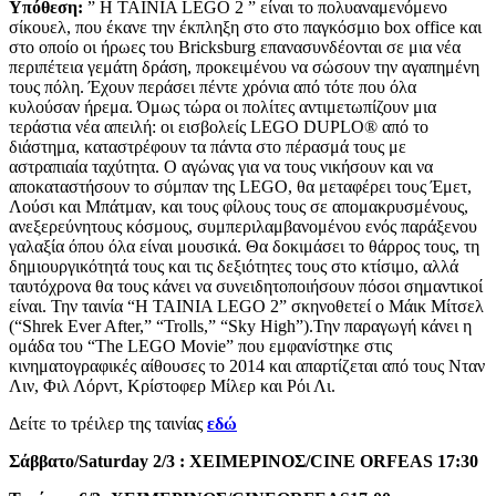
Υπόθεση:
” H TAINIA LEGO 2 ” είναι το πολυαναμενόμενο
σίκουελ, που έκανε την έκπληξη στο στο παγκόσμιο box office και
στο οποίο οι ήρωες του Bricksburg επανασυνδέονται σε μια νέα
περιπέτεια γεμάτη δράση, προκειμένου να σώσουν την αγαπημένη
τους πόλη. Έχουν περάσει πέντε χρόνια από τότε που όλα
κυλούσαν ήρεμα. Όμως τώρα οι πολίτες αντιμετωπίζουν μια
τεράστια νέα απειλή: οι εισβολείς LEGO DUPLO® από το
διάστημα, καταστρέφουν τα πάντα στο πέρασμά τους με
αστραπιαία ταχύτητα. Ο αγώνας για να τους νικήσουν και να
αποκαταστήσουν το σύμπαν της LEGO, θα μεταφέρει τους Έμετ,
Λούσι και Μπάτμαν, και τους φίλους τους σε απομακρυσμένους,
ανεξερεύνητους κόσμους, συμπεριλαμβανομένου ενός παράξενου
γαλαξία όπου όλα είναι μουσικά. Θα δοκιμάσει το θάρρος τους, τη
δημιουργικότητά τους και τις δεξιότητες τους στο κτίσιμο, αλλά
ταυτόχρονα θα τους κάνει να συνειδητοποιήσουν πόσοι σημαντικοί
είναι. Την ταινία “H TAINIA LEGO 2” σκηνοθετεί ο Μάικ Μίτσελ
(“Shrek Ever After,” “Trolls,” “Sky High”).Την παραγωγή κάνει η
ομάδα του “The LEGO Movie” που εμφανίστηκε στις
κινηματογραφικές αίθουσες το 2014 και απαρτίζεται από τους Νταν
Λιν, Φιλ Λόρντ, Κρίστοφερ Μίλερ και Ρόι Λι.
Δείτε το τρέιλερ της ταινίας
εδώ
Σάββατο
/Saturday 2/3 :
ΧΕΙΜΕΡΙΝΟΣ
/CINE ORFEAS 17:30