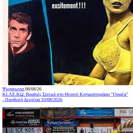
Ψυχαγωγια
08/08/26
ΚΙ.ΛΕ.ΚΩ: Βραδιές Σινεμά στο Θερινό Κινηματογράφο "Ορφέα"
- Προβολή Δευτέρα 10/08/2026