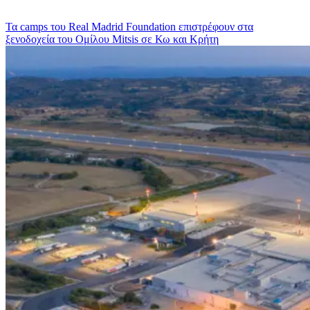
Τα camps του Real Madrid Foundation επιστρέφουν στα
ξενοδοχεία του Ομίλου Mitsis σε Κω και Κρήτη