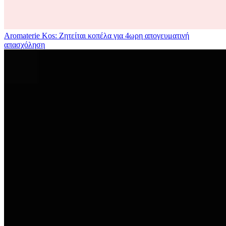
Aromaterie Kos: Ζητείται κοπέλα για 4ωρη απογευματινή
απασχόληση