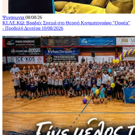
Ψυχαγωγια
08/08/26
ΚΙ.ΛΕ.ΚΩ: Βραδιές Σινεμά στο Θερινό Κινηματογράφο "Ορφέα"
- Προβολή Δευτέρα 10/08/2026